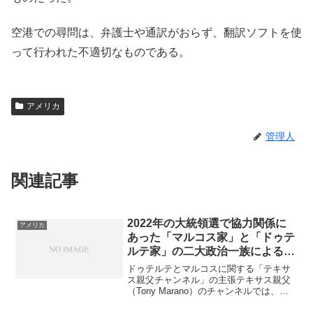
空港での尋問は、弁護士や通訳がおらず、翻訳ソフトを使
って行われた不適切なものである。
アメリカ
管理人
関連記事
2022年の大統領選で協力関係に
アメリカ
あった「マルコス家」と「ドゥテ
ルテ家」の二大政治一族による、
深刻な権力闘争
ドゥテルテとマルコスに関する「テキサ
ス親父チャンネル」の主張テキサス親父
（Tony Marano）のチャンネルでは、フ
ィリピンのロドリゴ・ドゥテルテ前大統