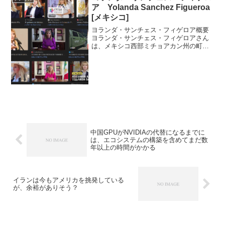
ア Yolanda Sanchez Figueroa
[メキシコ]
ヨランダ・サンチェス・フィゲロア概要
ヨランダ・サンチェス・フィゲロアさん
は、メキシコ西部ミチョアカン州の町の
町長でした。 2021年の選挙で町長に選出
されました。 2023年06月3日、公道で銃
撃され殺害されました。町長就任と活動
サンチ...
中国GPUがNVIDIAの代替になるまでに
は、エコシステムの構築を含めてまだ数
年以上の時間がかかる
イランは今もアメリカを挑発している
が、余裕がありそう？