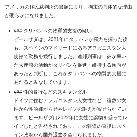
アメリカの移民裁判所の書類により、拘束の具体的な理由
が明らかになりました。
### タリバンへの物質的支援の疑い
ピールザダは、2021年にタリバンが権力を握った後
も、スペインのマドリードにあるアフガニスタン大
使館で勤務を続行しました。連邦判事は、彼が率い
た大使館の活動がタリバンを促進・維持する傾向が
あったと判断し、これがタリバンへの物質的支援に
あたるとみなしています。
### 性的暴行などのスキャンダル
ドイツに住むアフガニスタン人女性など、複数の女
性から性的嫌がらせやレイプの訴えが寄せられてい
ます。ピールザダは2022年に女性に薬物を盛ってレ
イプしたと告発されており、この報道の直後にスペ
イン政府から国外退去を命じられました。