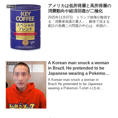
領とフェルディナンド・マルコス現大統
領について、主に以下の傾向で主張して
アメリカは低所得層と高所得層の
Money
います。ドゥテ...
消費動向や経済回復が二極化
2025年11月07日 トランプ政権が敵視す
る「消費者保護の番人」、解体で深まる
家計の危機この問題の中心は、米国の金
融消費者保護機関「消費者金融保護局
（CFPB）」の権限縮小と機能停止にあり
ます。CFPBは2008年のリーマンショッ
クを受け...
A Korean man snuck a woman
アメリカ
in Brazil. He pretended to be
Japanese wearing a Pokemon
T-shirt.
A Korean man snuck a woman in
Brazil.He pretended to be Japanese
wearing a Pokemon T-shirt.시조새
JosaeKorean celebrities C...