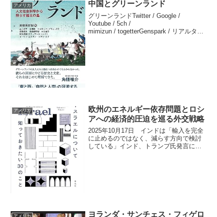
中国とグリーンランド
アメリカ
グリーンランドTwitter / Google /
Youtube / 5ch /
mimizun / togetterGenspark / リアルタイ
ム / Google トレンド / Yahoo!ニュースト
ランプ氏、グリーンランド購入を...
欧州のエネルギー依存問題とロシ
アメリカ
アへの経済的圧迫を巡る外交戦略
2025年10月17日 インドは「輸入を完全
に止めるのではなく、減らす方向で検討
している」インド、トランプ氏発言に慎
重な対応 ロシア産石油購入巡り2025年
10月16日付『ウォール・ストリート・ジ
ャーナル（WSJ）』によると、アメリカ
のドナ...
ヨランダ・サンチェス・フィゲロ
アメリカ