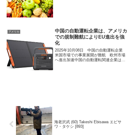
く。 ...
中国の自動運転企業は、アメリカ
アメリカ
での規制難航によりEU進出を強
化
2025年10月08日 中国の自動運転企業
米国市場での事業展開が難航 欧州市場
へ進出加速中国の自動運転関連企業は、
米国市場での事業展開が国家安全保障を
理由としたデータ規制などにより難航し
ているため、現在は欧州市場への進出を
加速させています...
海老沢武 (60) Takeshi Ebisawa エビサ
ワ・タケシ [893]