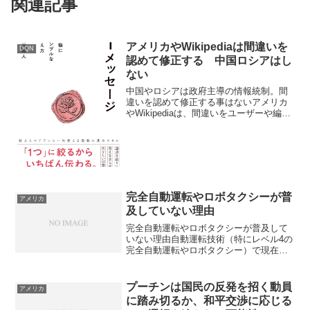
関連記事
アメリカやWikipediaは間違いを
DQN
認めて修正する 中国ロシアはし
ない
中国やロシアは政府主導の情報統制。間
違いを認めて修正する事はないアメリカ
やWikipediaは、間違いをユーザーや編集
者が指摘すると修正するオープンな仕組
みを持っている。例えば、英語版
Wikipediaは多くの活動的な編集者が誤り
を見つけて...
完全自動運転やロボタクシーが普
アメリカ
及していない理由
完全自動運転やロボタクシーが普及して
いない理由自動運転技術（特にレベル4の
完全自動運転やロボタクシー）で現在起
きている主な問題を、日本全体の視点か
ら2026年3月現在の状況に基づいて整理し
ます。技術面の問題予測不能な状況（コ
プーチンは国民の反発を招く動員
アメリカ
ーナーケース・ロ...
に踏み切るか、和平交渉に応じる