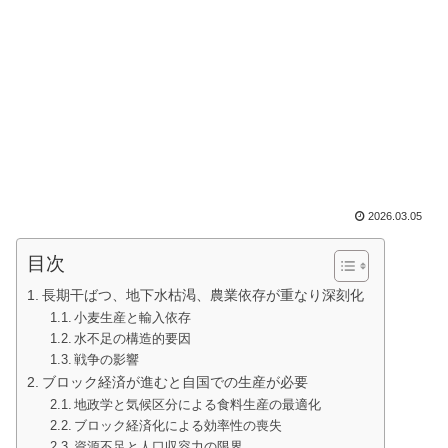
2026.03.05
目次
長期干ばつ、地下水枯渇、農業依存が重なり深刻化​
小麦生産と輸入依存
水不足の構造的要因
戦争の影響
ブロック経済が進むと自国での生産が必要
地政学と気候区分による食料生産の最適化
ブロック経済化による効率性の喪失
資源不足と人口収容力の限界