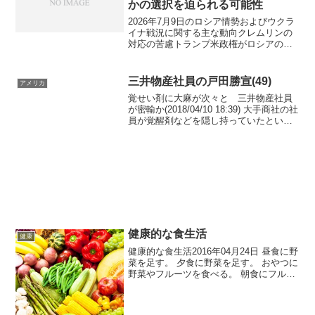
かの選択を迫られる可能性
2026年7月9日のロシア情勢およびウクラ
イナ戦況に関する主な動向クレムリンの
対応の苦慮トランプ米政権がロシアの交
渉戦術を否定し、ウクライナの戦術的成
果を認めたことに対し、クレムリンは一
貫した情報発信ができずにいます。米国
三井物産社員の戸田勝宣(49)
アメリカ
がウクライナにペト...
覚せい剤に大麻が次々と 三井物産社員
が密輸か(2018/04/10 18:39) 大手商社の社
員が覚醒剤などを隠し持っていたという
ことです。 三井物産社員の戸田勝宣被告
は先月20日、サウジアラビアから成田空
港に帰国した際、覚醒剤約14グラム...
健康的な食生活
健康
健康的な食生活2016年04月24日 昼食に野
菜を足す。 夕食に野菜を足す。 おやつに
野菜やフルーツを食べる。 朝食にフルー
ツを足す。 おやつが食べたくなった時の
ために、健康的なおやつ(ブドウ、バナ
ナ、レーズン、ナッツ類)を用意してお