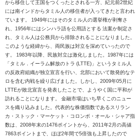
から移住して王国をつくったとされる一方、紀元前2世紀
には南インドからタミル人の移住者が入ってきたと言われ
ています。 1949年にはそのタミル人の選挙権が剥奪さ
れ、1956年にはシンハラ語を公用語とする 法案か制定さ
れ、タミル人は公務貝から排除されることになりました。
このような経緯から、両民族は対立を深めていったので
す。 1983年以降、民族対立は激化しました。1987年には
「タミル．イーラム解放のトラ (LTTE)」というタミル人
の反政府組織が独立宣言を行い、北部において散発的なテ
ロを含む内戦を繰り広げました。しかし、2009年05月に
LTTEが敗北宣言を発表したことで、ようやく国に平和が
訪れることになります。 金融市場はいち早くこのニュー
スを織り込みました。代表的な株価指数であるスリラン
カ・ストック・マーケット・コロンボ・オール・シャア指
数は、2008年末の1476ポイントから、2011年2月の高値
7863ポイントまで、ほぼ2年間で5倍強も上昇したので