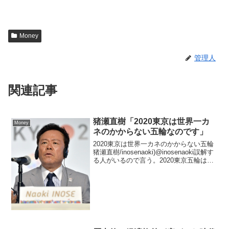
Money
管理人
関連記事
猪瀬直樹「2020東京は世界一カ
Money
ネのかからない五輪なのです」
2020東京は世界一カネのかからない五輪
猪瀬直樹/inosenaoki)@inosenaoki誤解す
る人がいるので言う。2020東京五輪は神
宮の国立競技場を改築するがほとんど40
年前の五輪施設をそのまま使うので世界
一カネのかからない五輪なの...