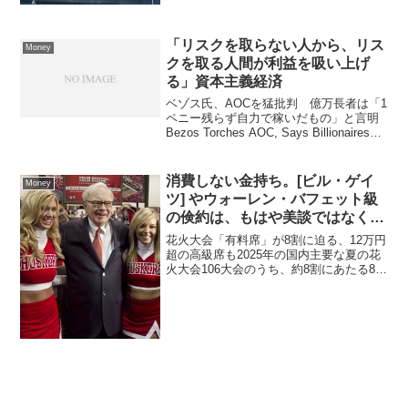
「リスクを取らない人から、リス
Money
クを取る人間が利益を吸い上げ
る」資本主義経済
ベゾス氏、AOCを猛批判 億万長者は「1
ペニー残らず自力で稼いだもの」と言明
Bezos Torches AOC, Says Billionaires
"Earn Every Penny"提示された記事は、
ジェフ・ベゾス氏がCNBCの番組「S...
消費しない金持ち。[ビル・ゲイ
Money
ツ] やウォーレン・バフェット級
の倹約は、もはや美談ではなくて
害悪
花火大会「有料席」が8割に迫る、12万円
超の高級席も2025年の国内主要な夏の花
火大会106大会のうち、約8割にあたる83
大会で観覧エリアに「有料席」が導入さ
れていることが判明しました。これは
2024年の80大会から3大会増え、調査開
始以降...