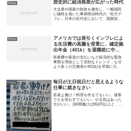
歴史的に経済格差が広がった時代
Money
大企業や国家の財政を優先し、一般国民
に犠牲を強いた事例明治時代の「松方デ
フレ」日本の近代史において、国家財政
の健全化を優先して国民を窮乏させた代
表例が、1880年代の松方正義による「松
方デフレ」です。西南戦争による激しい
インフレを収束させる...
アメリカでは長引くインフレによ
Money
る生活費の高騰を背景に、確定拠
出年金（401k）を退職前に中途
引き出しする現役世代が増加
医療費や家賃の支払いなど経済的な緊急
事態を理由として深刻なトレンド：なぜ
より多くの労働者が401(k)を早期に引き
出しているのか、そしてそれに抗う方法
A Troubling Trend: Why More Workers
Are Tapp...
毎日が土日祝日だと思えるような
Money
仕事に就きなさい
若者よ働け！料理を作るでもいい。接客
で人を笑わすでもいい。やる気はあった
方がいい。1時間働けば950円以上と、適
度な疲労もらえます。賄(まかな)い付き！
雇う側の意見を言わせてもらうと「950円
以上働け。それがオレの儲け(ゝω・) ﾃﾍ
ﾍﾟﾛ...