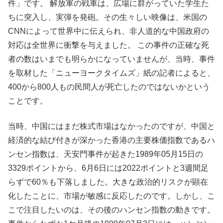
件」です。 解放軍の戦車は、広場に群がっていた学生た
ちに突入し、実弾を発砲。その生々しい映像は、米国の
CNNによって世界中に伝えられ、非人道的な中国政府の
対応は全世界に衝撃を与えました。 この事件の正確な死
者の数はいまでも明らかになっていませんが、当時、事件
を取材した「ニューヨークタイムズ」紙の記者によると、
400から800人もの民間人が死亡したのではないかという
ことです。
当時、中国にはまだ株式市場はなかったのですが、中国と
経済的な結び付きが深かった香港の主要株価指数であるハ
ンセン指数は、天安門事件が起きた1989年05月15日の
3329ポイントから、6月6日には2022ポイントと3週間足
らずで60％も下落しました。大きな政治的リスクが顕在
化したことに、市場が敏感に反応したのです。しかし、こ
こで注目したいのは、その後のハンセン指数の動きです。