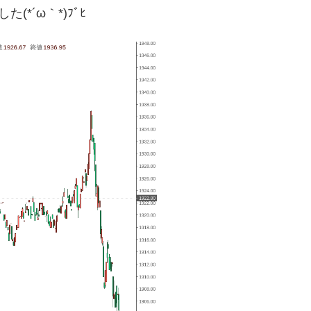
*´ω｀*)ﾌﾞﾋ