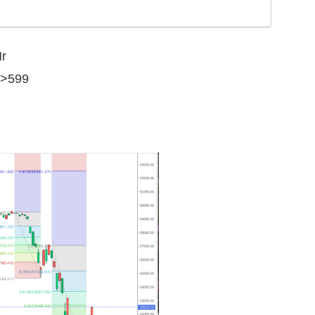
r
>599