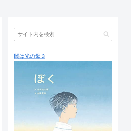
闇は光の母 3