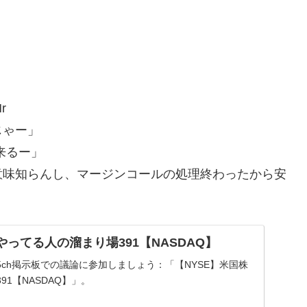
r
じゃー」
来るー」
意味知らんし、マージンコールの処理終わったから安
やってる人の溜まり場391【NASDAQ】
ch掲示板での議論に参加しましょう：「【NYSE】米国株
1【NASDAQ】」。