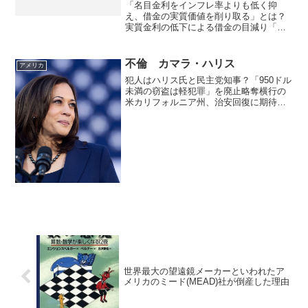
認
「名目金利をインフレ率よりも低く抑
え、借金の実質価値を削り取る」とは？
実質金利の低下による借金の目減り「名
目金利をインフレ率よりも低く抑える」
という状態は、専門用語で「実質金利が
マイナスである」ことを意味します。銀
不倫 カマラ・ハリス
アメリカ
行から借りる際の利率（名目...
犯人はハリス氏と民主党知事？「950ドル
未満の窃盗は軽犯罪」を廃止略奪横行の
米カリフォルニア州、治安回復に期待
2024年11月20日不倫で成り上がったハリ
ス副大統領がトランプ氏に大統領選挙で
勝利する方法2024年09月6日今や民主党
の中心人...
世界最大の望遠鏡メーカーといわれたア
メリカのミード(MEAD)社が倒産した理由