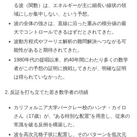
る波（関数）は、エネルギーが主に細長い線状の領
域にしか集中しない、という予想。
波の全体の強さは、直線に沿った重みの積分値の最
大でコントロールできるはずだとされてきた。
波動方程式やフーリエ解析の難問解決へつながる可
能性があると期待されてきた。
1980年代の提唱以来、約40年間にわたり多くの数学
者がこの予想の証明に挑戦してきたが、明確な証明
は得られていなかった。
2. 反証を打ち立てた若き数学者の功績
カリフォルニア大学バークレー校のハンナ・カイロ
さん（17歳）が、“ある特別な配置”を用意し、従来の
常識を破る反例を構築した。
波を高次元格子状に配置し、そのパターンを低次元