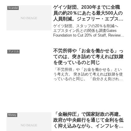
ゲイツ財団、2030年までに全職
Scandal
員の約20％にあたる最大500人の
人員削減。ジェフリー・エプスタ
インとの関わりについて外部機関
ゲイツ財団、スタッフの20％を削減へ
による調査を開始
エプスタイン氏との関係も調査Gates
Foundation to Cut 20% of Staff, Review
Epstein Tiesビル＆メリンダ・ゲイツ財団
が、2030年までに全職員の約20...
不労所得や「お金を働かせる」っ
アメリカ
てのは、突き詰めて考えれば奴隷
を使っているのと同じ
「不労所得」や「お金を働かせる」とい
う考え方。 突き詰めて考えれば奴隷を使
っているのと同じ。 「自分さえ良ければ
いい」という考え。 寄付をしていよう
が、慈善活動をしていようが、表面を取
り繕っているだけ。金持ち父さん貧乏父
さん
「金融抑圧」で国家財政の再建。
Money
政府が中央銀行を通じて金利を低
く抑え込みながら、インフレを容