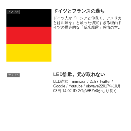
ドイツとフランスの過ち
アメリカ
ドイツ人が『ロシアと仲良く、アメリカ
とは距離を』と願った切実すぎる理由ド
イツの構造的な「反米親露」感情の本質
マライ氏はこの記事で、ドイツがロシア
へのエネルギー依存を深めたのは、単な
る経済的な損得勘定ではなく、ドイツ社
会に根ざした深い心理的・...
LED詐欺。元が取れない
アメリカ
LED詐欺 mimizun / 2ch / Twitter /
Google / Youtube / okwave22017年10月
03日 14:02 ID:2rTgWBZe0かなり長くは
持つが基盤が先に壊れるIT速報62017年10
月03...