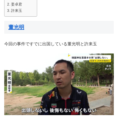
姜卓君
許来玉
董光明
今回の事件ですでに出国している董光明と許来玉