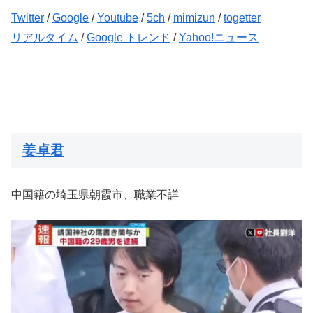
Twitter
/
Google
/
Youtube
/
5ch
/
mimizun
/
togetter
リアルタイム
/
Google トレンド
/
Yahoo!ニュース
姜卓君
中国籍の埼玉県朝霞市、職業不詳