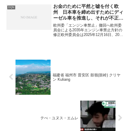
お金のために平然と嘘を付く欧
DQN
州 日本車を締め出すためにディ
ーゼル車を推進し、それが不正で
挫折すると今度はEVへと極端に
欧州委「エンジン車禁止」撤回へ欧州委
振った歴史
員会による2035年エンジン車禁止方針の
修正欧州委員会は2025年12月16日、2035
年に予定していた新車販売におけるエン
ジン車（内燃機関車）の事実上の禁止方
針を転換し、一定の条件付きで継続販売
を認める...
福建省 福州市 晋安区 鼓嶺(鼓岭) クリヤ
ン Kuliang
テぺ・ユヌス・エムレ