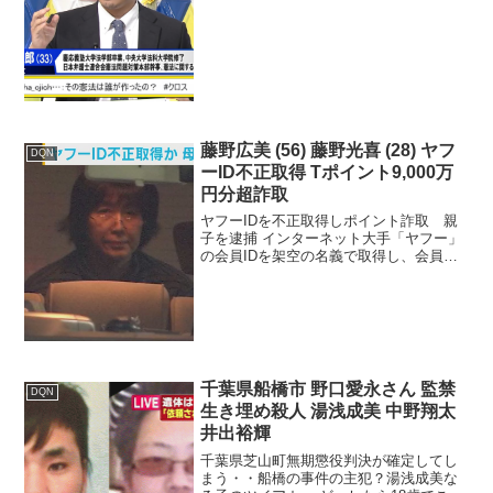
病気の嫁は浮気でデキ婚だった！CA婚約
者と婚約不履行「倉」がつく名...
藤野広美 (56) 藤野光喜 (28) ヤフ
DQN
ーID不正取得 Tポイント9,000万
円分超詐取
ヤフーIDを不正取得しポイント詐取 親
子を逮捕 インターネット大手「ヤフー」
の会員IDを架空の名義で取得し、会員に
なるともらえるポイントをだまし取った
として56歳の母親と28歳の息子が逮捕さ
れました。 札幌市の藤野広美容疑者と息
子の光喜容疑...
千葉県船橋市 野口愛永さん 監禁
DQN
生き埋め殺人 湯浅成美 中野翔太
井出裕輝
千葉県芝山町無期懲役判決が確定してし
まう・・船橋の事件の主犯？湯浅成美な