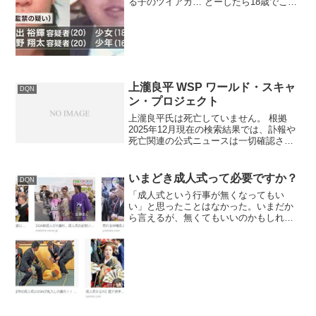
る子のツイアカ… どーしたら18歳でここ
まで荒めるのか…親も子がこんな殺され
方して失うなんてやりきれないな去年４
月、千葉県芝山町で、１８歳の少女から
金品を奪い、畑に埋め...
上瀧良平 WSP ワールド・スキャ
DQN
ン・プロジェクト
上瀧良平氏は死亡していません。​ 根拠
2025年12月現在の検索結果では、訃報や
死亡関連の公式ニュースは一切確認され
ませんでした。のブログ記事で「死亡」
との言及がありますが、これはドローン
ネット社の倒産関連の憶測記事で、信頼
いまどき成人式って必要ですか？
DQN
できる報道機関か...
「成人式という行事が無くなってもい
い」と思ったことはなかった。いまだか
ら言えるが、無くてもいいのかもしれな
い。オレの居場所なんて1ミリもなかった
会場には無造作ヘアの男とかギャルと
か、リア充ばっかり。 式典会場は、学生
当時、スクールカースト...