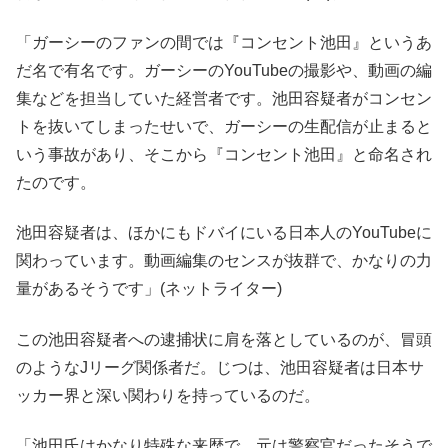
「ガーシーのファンの間では『コンセント池田』というあ
だ名で有名です。ガーシーのYouTubeの撮影や、動画の編
集などを担当していた経営者です。池田容疑者がコンセン
トを抜いてしまったせいで、ガーシーの生配信が止まると
いう事故があり、そこから『コンセント池田』と命名され
たのです。
池田容疑者は、ほかにもドバイにいる日本人のYouTubeに
関わっています。動画編集のセンスが抜群で、かなりの力
量があるそうです」(ネットライター)
この池田容疑者への逮捕状に肩を落としているのが、冒頭
のようなJリーグ関係者だ。じつは、池田容疑者は日本サ
ッカー界と深い関わりを持っているのだ。
「池田氏はかなり特殊な来歴で、元は警察官だったそうで