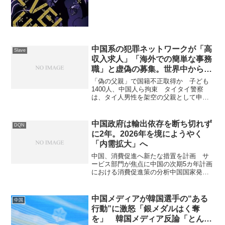
ぐためには、エネルギーへの支配力の強
化が必要と指摘されています。ことが述
べられています。...
中国系の犯罪ネットワークが「高
Slave
収入求人」「海外での簡単な事務
職」と虚偽の募集。世界中から生
活困窮者を集め、人身売買や監禁
「偽の父親」で国籍不正取得か 子ども
状態に置いた上で特殊詐欺に従事
1400人、中国人ら拘束 タイタイ警察
は、タイ人男性を架空の父親として申請
させる。国際的な社会問題に
し、外国人児童1400人以上に不正にタイ
国籍を取得させた大規模な偽装工作を摘
発しました。中国人グループが主導し、
中国政府は輸出依存を断ち切れず
DQN
自治体役場や病院関...
に2年。2026年を境にようやく
「内需拡大」へ
中国、消費促進へ新たな措置を計画 サ
ービス部門が焦点に中国の次期5カ年計画
における消費促進策の分析中国国家発展
改革委員会（発改委）が発表した2026年
から2030年にかけての新たな政策方針
は、これまでの投資・輸出主導型から、
中国メディアが韓国選手の“ある
中国
サービス消費を中...
行動”に激怒「銀メダルはく奪
を」 韓国メディア反論「とんで