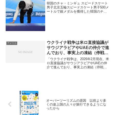
もない報道」
韓国のチャ・ミンギュ スピードスケート
男子北京五輪スピードスケート男子500メ
ートルで銀メダルを獲得した韓国のチ
ャ・ミンギュ。右手で表彰台をはらう行
動が中国メディアで話題となった中国メ
ディアが韓国選手の“ある行動”に激怒「銀
メダルはく奪を」...
ウクライナ戦争は米ロ直接協議が
アメリカ
サウジアラビアやUAEの仲介で進
んでおり、事実上の凍結（停戦）
に向けた最終調整の段階に
「ウクライナ戦争は、2026年2月現在、米
ロ直接協議がサウジアラビアやUAEの仲
介で進んでおり、事実上の凍結（停戦）
に向けた最終調整の段階に入っていま
す。」どういう条件で停戦しそう？どう
いう条件で停戦しそう？ウクライナ停戦
協議の主な条件と構...
オーバーツーリズムの原因 以前より多
くの途上国の人々が旅行できるようにな
ったから