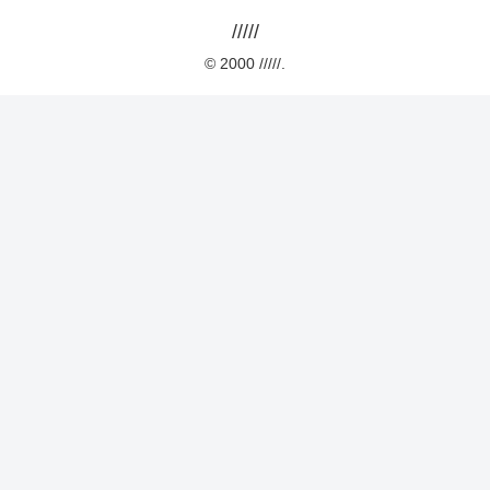
/////
© 2000 /////.