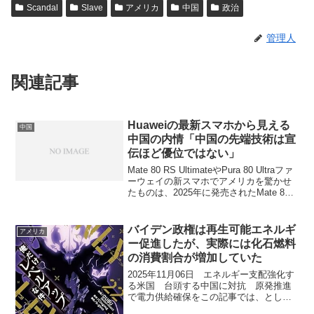
Scandal
Slave
アメリカ
中国
政治
管理人
関連記事
Huaweiの最新スマホから見える
中国
中国の内情「中国の先端技術は宣
伝ほど優位ではない」
Mate 80 RS UltimateやPura 80 Ultraファ
ーウェイの新スマホでアメリカを驚かせ
たものは、2025年に発売されたMate 80
シリーズ、特にMate 80 RS Ultimateや
Pura 80 Ultraが該当し...
バイデン政権は再生可能エネルギ
アメリカ
ー促進したが、実際には化石燃料
の消費割合が増加していた
2025年11月06日 エネルギー支配強化す
る米国 台頭する中国に対抗 原発推進
で電力供給確保をこの記事では、とし、
米国が独裁的な中国に対抗して他国を凌