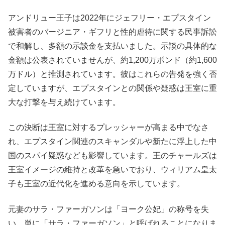
アンドリュー王子は2022年にジェフリー・エプスタイン
被害者のバージニア・ギフリと性的虐待に関する民事訴訟
で和解し、多額の示談金を支払いました。示談の具体的な
金額は公表されていませんが、約1,200万ポンド（約1,600
万ドル）と推測されています。彼はこれらの告発を強く否
定していますが、エプスタインとの関係や疑惑は王室に重
大な打撃を与え続けています。​
この決断は王室に対するプレッシャーが高まる中でなさ
れ、エプスタイン関連のスキャンダルや新たに浮上した中
国のスパイ疑惑なども影響しています。王のチャールズは
王室イメージの維持と改革を急いでおり、ウィリアム皇太
子も王室の近代化を進める意向を示しています。​
元妻のサラ・ファーガソンは「ヨーク公妃」の称号を失
い、単に「サラ・ファーガソン」と呼ばれることになりま