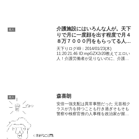
介護施設にはいろんな人が。天下
老人
りで月に一度顔を出す程度で月４
８万７０００円をもらってる人間
がいるのも現実
天下りログ49：2014/01/23(木)
11:20:21.46 ID:mpGZX2r20教えてエロい
人！介護労働者が足りないのに、介護労
働者の賃金が上がらないのは、なぜ？高
齢者「助けて！少子化のせいで介護奴隷
が足りないの！」59：201...
森喜朗
老人
安倍一強支配は異常事態だった 元首相ク
ラスが力を持つことも行き過ぎそもそも
警察や検察官僚の人事権を政治家が握っ
て、自分や関係者の犯罪を握りつぶすな
んてことは許されないことであり、安倍
一強支配は異常事態だったことを明らか
にしないと、岸田政権や...