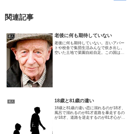
関連記事
老後に何も期待していない
老人
老後に何も期待していない。古いアパー
トや校舎で集団生活みんなで炊き出し。
空いた土地で菜園自給自足。この国は老
人を捨てるつもりか？疲弊した介護現場
に落とされる爆弾私たちは大きな代償を
払うことになるとっくに限界は超えてい
る2016年12月01日...
18歳と81歳の違い
老人
18歳と81歳の違い恋に溺れるのが18才、
風呂で溺れるのが81才道路を暴走するの
が18才、道路を逆走するのが81才心がも
ろいのが18才、骨がもろいのが81才偏差
値が気になる18才、血圧・血糖値が気に
なる81才まだ何も知らない18才、もう何