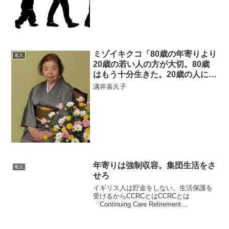
も...
ミゾイキクコ「80歳の年寄りより
老人
20歳の若い人の方が大切。80歳
はもう十分生きた。20歳の人には
未来がたくさんある。これは事
溝井喜久子
実」「敬うに値する人は敬われ
る。歳に関係なく」
年寄りは強制収容。集団生活をさ
老人
せろ
イギリス人は貯金をしない。生活保護を
受けるからCCRCとはCCRCとは
「Continuing Care Retirement
Community」の略称で、高齢者が健康な
段階で入居し、終身で暮らすことができ
る生活共同体のことをいいます。子供...