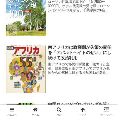
ローソン駐車場で車中泊 1泊2500〜
3000円、ホテル代高騰の受け皿にローソ
ンは2025年07月から、千葉県内の6店舗
を皮切りに店舗駐車場を使った車中泊サ
ービスを開始します。1泊あたりの利用料
金は2,500〜3,000円で、電源・トイ
レ・...
南アフリカは政権側が失策の責任
DQN
を「アパルトヘイトのせい」にし
続けて政治利用
南アフリカで移民排斥激化 職奪うと主
張、退避支援も南アフリカでアフリカ他
国からの移民に対する排斥運動が激化し
ており、死者や自国への退避を支援する
国が出る事態となっています。背景には3
割を超える高い失業率があり、不法移民
が職を奪っているという...
中国ロシアがプロパガンダを流し
アメリカ
ている。西側マスコミがリベラル
で綺麗事を言ったら付け込まれる
メニュー
ホーム
検索
トップ
サイドバー