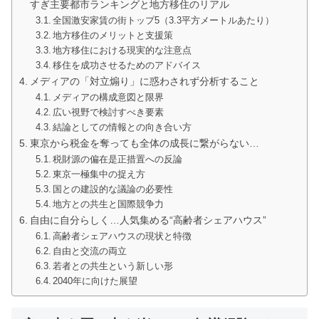
すぎ主要都市ランキングと地方移住のリアル
全国激安家賃の街トップ5（3.3平方メートルあたり）
地方移住のメリットと支援策
地方移住における現実的な注意点
移住を成功させるためのアドバイス
メディアの「対立煽り」に惑わされず分析すること
メディアの構成意図と限界
広い視野で検討すべき要素
結論としての情報との向き合い方
東京から税金を奪っても全体の成長に繋がらない…
税財源の偏在是正措置への反論
東京一極集中の捉え方
国との建設的な議論の必要性
地方との共生と国際競争力
自由に自分らしく…人気集める“高齢者シェアハウス”
高齢者シェアハウスの現状と特徴
自由と交流の両立
若者との共生という新しい形
2040年に向けた展望