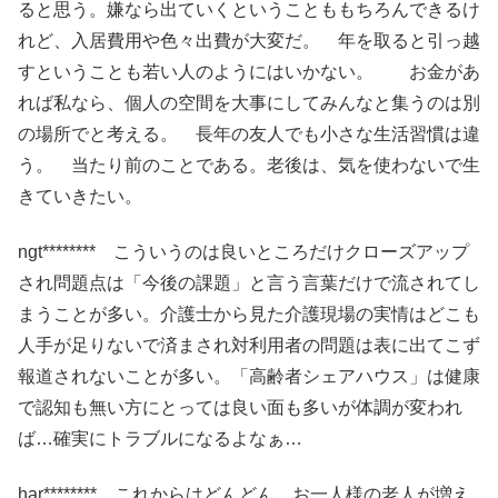
ると思う。嫌なら出ていくということももちろんできるけ
れど、入居費用や色々出費が大変だ。 年を取ると引っ越
すということも若い人のようにはいかない。 お金があ
れば私なら、個人の空間を大事にしてみんなと集うのは別
の場所でと考える。 長年の友人でも小さな生活習慣は違
う。 当たり前のことである。老後は、気を使わないで生
きていきたい。
ngt******** こういうのは良いところだけクローズアップ
され問題点は「今後の課題」と言う言葉だけで流されてし
まうことが多い。介護士から見た介護現場の実情はどこも
人手が足りないで済まされ対利用者の問題は表に出てこず
報道されないことが多い。「高齢者シェアハウス」は健康
で認知も無い方にとっては良い面も多いが体調が変われ
ば…確実にトラブルになるよなぁ…
har******** これからはどんどん、お一人様の老人が増え