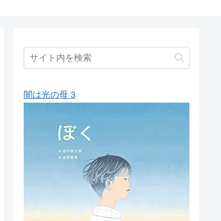
闇は光の母 3