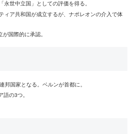
、「永世中立国」としての評価を得る。
ベティア共和国が成立するが、ナポレオンの介入で体
中立が国際的に承認。
な連邦国家となる。ベルンが首都に。
ア語の3つ。
。