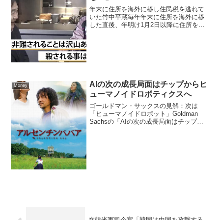
年末に住所を海外に移し住民税を逃れて
いた竹中平蔵毎年年末に住所を海外に移
した直後、年明け1月2日以降に住所を日
本に戻して住民税を逃れていたのは竹中
先生でしたね。取り巻きのおべんちゃら
で国民から支持されていると勘違い東ア
ジアの共存共栄につなが...
AIの次の成長局面はチップからヒ
Money
ューマノイドロボティクスへ
ゴールドマン・サックスの見解：次は
「ヒューマノイドロボット」Goldman
Sachsの「AIの次の成長局面はチップか
らヒューマノイドロボティクスへの移
行」という投資テーマについてのレポー
トの日本語要約です。投資テーマの核心
AI投資の主戦...
在韓米軍司令官「韓国は中国を攻撃する