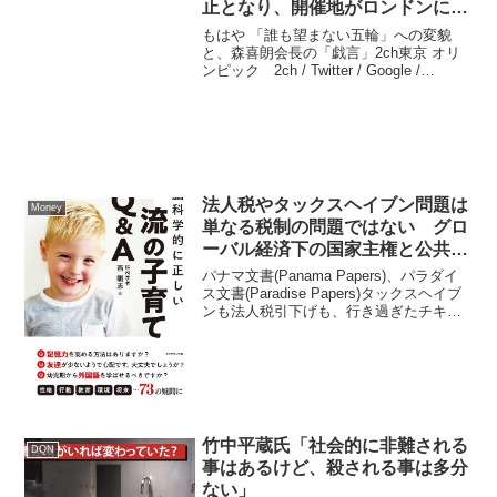
止となり、開催地がロンドンに変
更か
もはや 「誰も望まない五輪」への変貌
と、森喜朗会長の「戯言」2ch東京 オリ
ンピック 2ch / Twitter / Google /
Youtube 東京オリンピックなんて、もう
誰も期待してないから それでいい。誰も
望んで無い オリンピッ...
法人税やタックスヘイブン問題は
Money
単なる税制の問題ではない グロ
ーバル経済下の国家主権と公共利
益のせめぎ合い 規制しないと終
パナマ文書(Panama Papers)、パラダイ
わらない
ス文書(Paradise Papers)タックスヘイブ
ンも法人税引下げも、行き過ぎたチキ
ン・レースタックスヘイブンの利用や法
人税率引き下げ競争は、国家間の「底辺
への競争（race to th...
竹中平蔵氏「社会的に非難される
DQN
事はあるけど、殺される事は多分
ない」