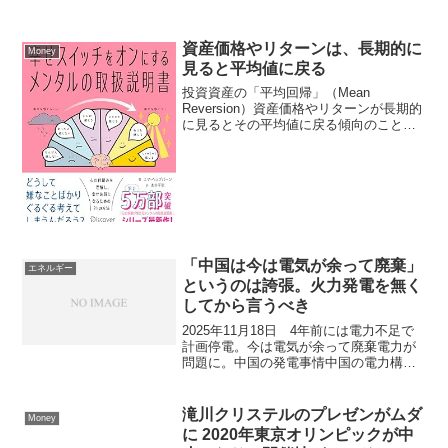
資産価格やリターンは、長期的に
Money
見ると平均値に戻る
投資資産の「平均回帰」（Mean
Reversion）資産価格やリターンが長期的
に見るとその平均値に戻る傾向のことを
指します。つまり、資産価格が一時的に
平均よりも大きく上昇または下落したと
しても、時間が経つにつれてその価格は
平均値に近づく傾...
「中国は今は電気が余って廃棄」
エネルギー
というのは誇張。火力発電を無く
してから言うべき
2025年11月18日 4年前には電力不足で
計画停電。今は電気が余って廃棄電力が
問題に。中国の発電事情中国の電力構造
の急変2021年当時、中国では石炭火力の
抑制と再生可能エネルギー（再エネ）転
換を急速に進めた結果、全国的な電力不
滝川クリステルのプレゼンがムダ
Money
足と計画停電...
に 2020年東京オリンピックが中