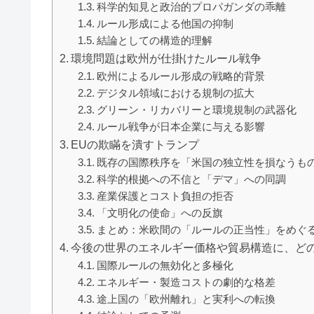
科学的知見と政治的プロパガンダの乖離
ルール形成による他国の抑制
結論としての構造的理解
環境問題は欧州が仕掛けたルール戦争
欧州によるルール形成の戦略的背景
デジタル領域における規制の拡大
グリーン・リカバリーと環境規制の武器化
ルール戦争が日本企業に与える影響
EUの欺瞞を潰すトランプ
既存の国際秩序を「米国の独立性を損なうも
科学的根拠への不信と「デマ」への同調
産業保護とコスト負担の拒否
「文明化の使命」への反旗
まとめ：米欧間の「ルールの正当性」をめぐ
今後の世界のエネルギー価格や貿易構造に、ど
国際ルールの無効化と多極化
エネルギー・製造コストの劇的な格差
途上国の「欧州離れ」と実利への転換