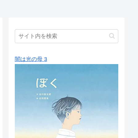
闇は光の母 3