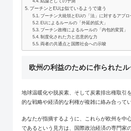
結論としての予測
プーチンとEUは似ているようで違う
プーチン大統領とEUの「法」に対するアプロ
EUによるルールの「外延的拡大」
プーチン政権によるルールの「内包的変質」
制度化された力と恣意的な力
両者の共通点と国際社会への示唆
欧州の利益のために作られたル
地球温暖化や脱炭素、そして炭素排出権取引
的な戦略や経済的な利権が複雑に絡み合って
あなたが指摘するように、これらが欧州を中
であるという見方は、国際政治経済の専門家