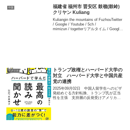
福建省 福州市 晋安区 鼓嶺(鼓岭)
中国
クリヤン Kuliang
Kuliangin the mountains of FuzhouTwitter
/ Google / Youtube / 5ch /
mimizun / togetterリアルタイム / Google
トレンド / Yahoo!ニュースク...
トランプ政権とハーバード大学の
アメリカ
対立 ハーバード大学と中国共産
党の連携
2025年09月02日 中国人留学生へのビザ
発給めぐる方針転換、トランプ氏が正当
性を主張 支持層の反発受けアメリカの
トランプ大統領は8月31日、中国人留学生
60万人に学生ビザを発給するという自身
の決定を正当化した。今年1月に大統領へ
再就任し...