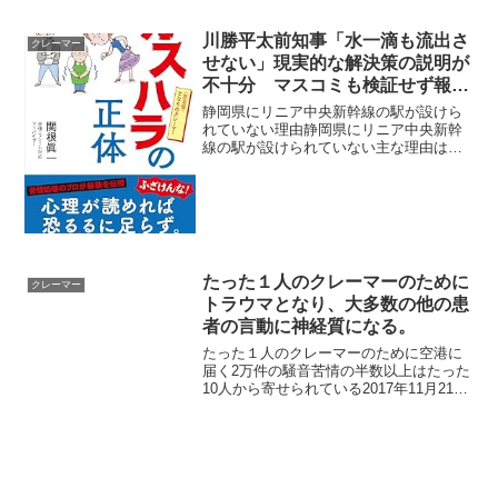
川勝平太前知事「水一滴も流出さ
クレーマー
せない」現実的な解決策の説明が
不十分 マスコミも検証せず報
道 過度な危機感や誤解 問題の
静岡県にリニア中央新幹線の駅が設けら
長期化 結果として11年にも及
れていない理由静岡県にリニア中央新幹
線の駅が設けられていない主な理由は、
ぶ議論と工事遅延という「重すぎ
ルート計画の段階でJR東海が静岡県内の
る代償」を社会全体が負う
需要や地形を考慮し、新駅設置を却下し
たためです。​​ 計画の経緯リニア中央新幹
線は品川-名古屋...
たった１人のクレーマーのために
クレーマー
トラウマとなり、大多数の他の患
者の言動に神経質になる。
たった１人のクレーマーのために空港に
届く2万件の騒音苦情の半数以上はたった
10人から寄せられている2017年11月21日
医者は患者にコレを言われると、内心も
のすごくムッとする主治医の先生に「本
当にこの薬を飲み続けて大丈夫なんです
か?」と聞い...