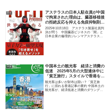
アステラスの日本人駐在員が中国
中国
で拘束された理由は、臓器移植後
の拒絶反応を抑える免疫抑制剤
「プログラフ」？
2025年10月18日 アステラス製薬社員判
決が問う 中国臓器ビジネスの「闇」と
日本企業の倫理的ジレンマアステラス製
薬の日本人駐在員が中国で2025年7月に
「スパイ罪」で有罪判決を受けた事件
は、中国の「反スパイ法」の曖昧な運用
を背景にした予...
中国本土の観光客 経済と消費の
中国
低迷 2025年5月の大型連休中に
「貧乏旅行」スタイルで香港を訪
れるケースが増加 現地で議論
観光客は多いが財布は固い？「貧乏旅
行」に揺れる香港記事の要約 中国本土の
観光客が、経済低迷と消費のダウングレ
ードの影響で、2025年05月の大型連休中
に「貧乏旅行」スタイルで香港を訪れる
ケースが増加し、現地で議論を呼んでい
ます。おとな旅プレ...