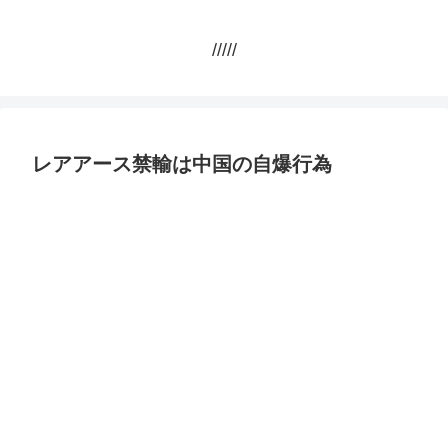
/////
レアアース禁輸は中国の自爆行為