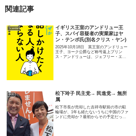
関連記事
イギリス王室のアンドリュー王
Scandal
子、スパイ容疑者の実業家はヤ
ン・テンボ氏(別名クリス・ヤン)
2025年10月18日 英王室のアンドリュー
王子、ヨーク公爵など称号返上プリン
ス・アンドリューは、ジェフリー・エプ
スタインに関するスキャンダルの影響を
受け、2025年10月に「ヨーク公」などの
すべての王族称号を放棄すると発表しま
した。王と兄...
松下玲子 民主党→ 民進党→ 無所
中国
属
松下市長が売却した吉祥寺駅前の市の駐
輪場が、1年も経たないうちに中国のファ
ンドに売却か？最初からその予定だった
のですね大阪の上海電力メガソーラーと
似た感じ売却した吉祥寺駅前の市の駐輪
場が中国・香港ファンドに松下市長が売