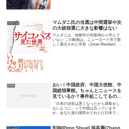
却した吉祥寺駅前の市の...
マムダニ氏の当選は中間選挙や次
アメリカ
の大統領選に大きな影響はない
マムダニは、他都市の失敗例から学んで
いない この動画は、ニューヨーク市で新
しく選出された市長（Zoran Mandani）の
政策や、その影響について非常に批判的
な視点から解説しています。特に、彼が
掲げた「無料バス」「家賃凍結」「政府
運営の食...
おい！中国政府、中国大使館、中
DQN
国総領事館。ちゃんとニュースを
見ているか？事件起こしてるの
は、どっちだ？
「日本の治安は悪くなったから渡航をし
ないように」って中国は言っています
が、あなた達の国民がどれだけ日本で犯
罪を犯してるか知っていますか？2025年
12月09日 【速報】コンビニ店員の男性
（46）を果物ナイフで刺したか 中国籍
彭帥(Peng Shuai) 張高麗(Zhang
Scandal