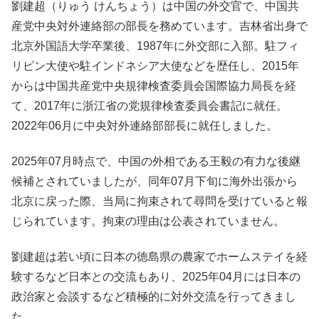
劉建超（りゅう けんちょう）は中国の外交官で、中国共
産党中央対外連絡部の部長を務めています。吉林省出身で
北京外国語大学卒業後、1987年に外交部に入部。駐フィ
リピン大使や駐インドネシア大使などを歴任し、2015年
からは中国共産党中央規律検査委員会国際協力局長を経
て、2017年に浙江省の党規律検査委員会書記に就任。
2022年06月に中央対外連絡部部長に就任しました。
2025年07月時点で、中国の外相である王毅の有力な後継
候補とされていましたが、同年07月下旬に海外出張から
北京に戻った際、当局に拘束されて尋問を受けていると報
じられています。拘束の理由は公表されていません。
劉建超は若い頃に日本の徳島県の農家でホームステイを経
験するなど日本との交流もあり、2025年04月には日本の
政治家と会談するなど積極的に対外交流を行ってきまし
た。