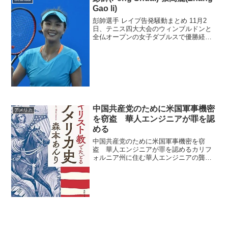
の少年（17）を...
Gao li)
彭帥選手 レイプ告発騒動まとめ 11月2
日、テニス四大大会のウィンブルドンと
全仏オープンの女子ダブルスで優勝経験
を持つ、中国の彭帥選手(35)がWeibo(中
国版Twitter)で「過去に、中国の前副首相
である張高麗氏(75)にSEXを強制...
中国共産党のために米国軍事機密
アメリカ
を窃盗 華人エンジニアが罪を認
める
中国共産党のために米国軍事機密を窃
盗 華人エンジニアが罪を認めるカリフ
ォルニア州に住む華人エンジニアの龔晨
光容疑者（59歳、中国とアメリカの二重
国籍）が、2023年03月30日から4月26日
にかけて、ロサンゼルスの研究開発企業
に勤務する中で...