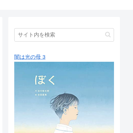
闇は光の母 3