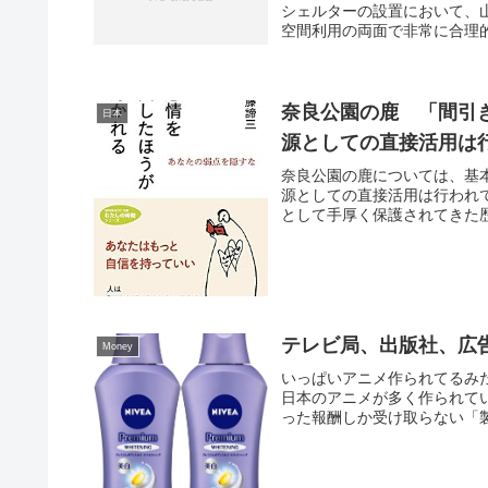
シェルターの設置において、
空間利用の両面で非常に合理的
奈良公園の鹿 「間引
日本
源としての直接活用は
奈良公園の鹿については、基
源としての直接活用は行われ
として手厚く保護されてきた歴
テレビ局、出版社、広
Money
いっぱいアニメ作られてるみ
日本のアニメが多く作られて
った報酬しか受け取らない「製