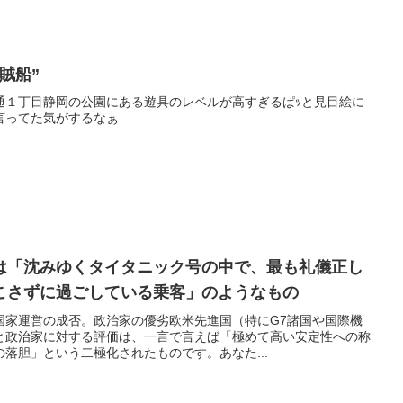
賊船”
通１丁目静岡の公園にある遊具のレベルが高すぎるぱｯと見目絵に
言ってた気がするなぁ
は「沈みゆくタイタニック号の中で、最も礼儀正し
こさずに過ごしている乗客」のようなもの
国家運営の成否。政治家の優劣欧米先進国（特にG7諸国や国際機
と政治家に対する評価は、一言で言えば「極めて高い安定性への称
落胆」という二極化されたものです。あなた...