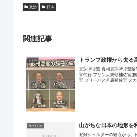
政治
日本
関連記事
トランプ政権から去る
まとめ
真珠湾攻撃 真相真珠湾攻撃
官代行 フリン大統領補佐官(国
官 プリーバス首席補佐官 スカ
山がちな日本の地形を
サバイバル
避難シェルターの観点から、