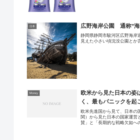
広野海岸公園 通称”海
日本
静岡県静岡市駿河区広野海岸
見えた小さい頃沈没公園とか
欧米から見た日本の姿
Money
く、最もパニックを起
欧米先進国から見て、日本の
関）から見た日本の国家運営
賛」と「長期的な戦略欠如への