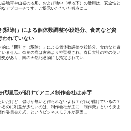
山岳地帯や山裾の地形、および地中（半地下）の活用は、安全性と
なアプローチです。ご提示いただいた観点に...
き(駆除)」による個体数調整や殺処分、食肉など資
行われていない
本的に「間引き（駆除）」による個体数調整や殺処分、食肉など資
ていません。奈良の鹿は古来より神聖視され、春日大社の神の使い
史があり、国の天然記念物にも指定されてい...
告代理店が儲けてアニメ制作会社は赤字
たいだけど、儲けが無いと作られないよね？だれが儲けているの？
いるのに利益が少ないのは、制作会社が主に「制作費」という決ま
作委員会方式」というビジネスモデルが原因...