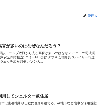
管理人
高官が多いのはなぜなんだろう？
陰謀説トランプ政権から去る高官が多いのはなぜ？ イエーツ司法長
家安全保障担当) コミーFBI長官 ダブキ広報部長 スパイサー報道
ラムッチ広報部長 バノン大...
利用してシェルター兼住居
日本は山岳地帯や山裾に住居を建てる。半地下など地中を活用避難