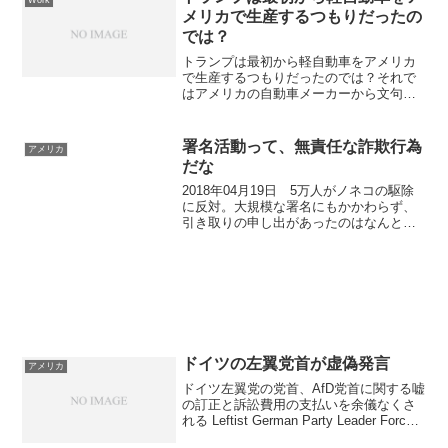
メリカで生産するつもりだったの
では？
トランプは最初から軽自動車をアメリカ
で生産するつもりだったのでは？それで
はアメリカの自動車メーカーから文句を
言われる。あえて、 日本メーカーの悪口
を言う。 日本がアメリカ車を買わないと
言う。現実的には大きすぎて日本の道路
署名活動って、無責任な詐欺行為
アメリカ
事情に合わない、燃費...
だな
2018年04月19日 5万人がノネコの駆除
に反対。大規模な署名にもかかわらず、
引き取りの申し出があったのはなんとゼ
ロ
ドイツの左翼党首が虚偽発言
アメリカ
ドイツ左翼党の党首、AfD党首に関する嘘
の訂正と訴訟費用の支払いを余儀なくさ
れる Leftist German Party Leader Forced
To Correct Lies About AfD Leader, Pay