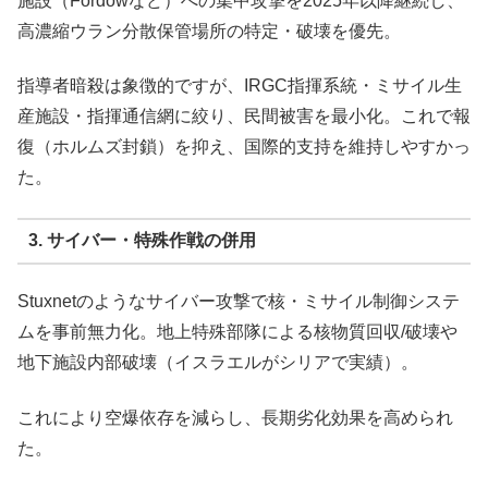
施設（Fordowなど）への集中攻撃を2025年以降継続し、
高濃縮ウラン分散保管場所の特定・破壊を優先。
指導者暗殺は象徴的ですが、IRGC指揮系統・ミサイル生
産施設・指揮通信網に絞り、民間被害を最小化。これで報
復（ホルムズ封鎖）を抑え、国際的支持を維持しやすかっ
た。
3. サイバー・特殊作戦の併用
Stuxnetのようなサイバー攻撃で核・ミサイル制御システ
ムを事前無力化。地上特殊部隊による核物質回収/破壊や
地下施設内部破壊（イスラエルがシリアで実績）。
これにより空爆依存を減らし、長期劣化効果を高められ
た。