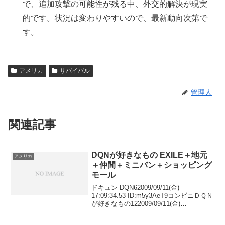
で、追加攻撃の可能性が残る中、外交的解決が現実
的です。状況は変わりやすいので、最新動向次第で
す。
アメリカ
サバイバル
管理人
関連記事
DQNが好きなもの EXILE＋地元
アメリカ
＋仲間＋ミニバン＋ショッピング
モール
ドキュン DQN62009/09/11(金)
17:09:34.53 ID:m5y3AeT9コンビニＤＱＮ
が好きなもの122009/09/11(金)
17:11:35.78 ID:1b+Pd2J7コンビニに行く
時のジャージ82009/09/...