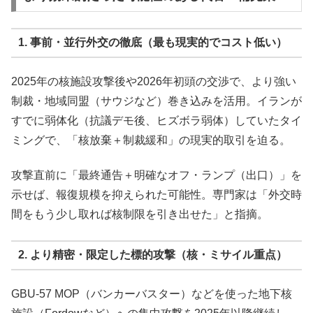
1. 事前・並行外交の徹底（最も現実的でコスト低い）
2025年の核施設攻撃後や2026年初頭の交渉で、より強い
制裁・地域同盟（サウジなど）巻き込みを活用。イランが
すでに弱体化（抗議デモ後、ヒズボラ弱体）していたタイ
ミングで、「核放棄＋制裁緩和」の現実的取引を迫る。
攻撃直前に「最終通告＋明確なオフ・ランプ（出口）」を
示せば、報復規模を抑えられた可能性。専門家は「外交時
間をもう少し取れば核制限を引き出せた」と指摘。
2. より精密・限定した標的攻撃（核・ミサイル重点）
GBU-57 MOP（バンカーバスター）などを使った地下核