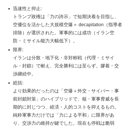
迅速性と抑止:
トランプ政権は「力の誇示」で短期決着を目指し、
空優位を活かした大規模空爆＋ decapitation（指導者
排除）が選択された。軍事的には成功（イラン空
防・ミサイル能力大幅低下）。
限界:
イランは分散・地下化・非対称戦（代理・ミサイ
ル・封鎖）で耐え、完全勝利には至らず。膠着・交
渉継続中。
総括:
より効果的だったのは「空爆＋外交・サイバー・事
前封鎖対策」のハイブリッドで、核・軍事脅威を長
期的に封じつつ、経済・人的コストを抑えるもの。
純粋軍事力だけでは「力による平和」に限界があ
り、交渉力の維持が鍵でした。現在も停戦は脆弱