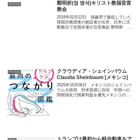
鄭明析(정 명석)キリスト教福音宣
アメリカ
教会
2018年02月22日 強姦罪で服役していた
韓国宗教団体の創設者が出所、日本に活
動拠点で全国弁連が注意喚起 鄭明析
2ch / Twitter / Google / Youtube / okwave
キリスト教福音宣教会 2ch / Twi...
クラウディア・シェインバウム
アメリカ
Claudia Sheinbaum [メキシコ]
2025年10月06日 メキシコのシェインバ
ウム大統領 対米貿易に自信 中国への
関税強化で国家利益を優先メキシコのク
ラウディア・シェインバウム大統領は、
就任1周年記念演説でアメリカや他国との
有利な貿易協定締結に自信を示すと同時
に、中国など非...
トランプは最初から軽自動車をア
Work