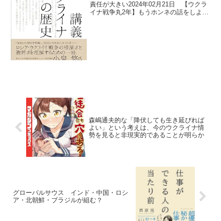
責任が大きい2024年02月21日 【ウクラ
イナ戦争丸2年】もうホンネの話をしよう
よ～アメリカの「10の諸悪」塩原俊彦氏
は、ウクライナ戦争が始まって2年を迎え
るにあたり、日本や欧米のマスメディア
がアメリカ...
森嶋通夫的な「降伏しても生き延びれば
よい」という考えは、今のウクライナ情
勢を見ると非現実的であることが明らか
グローバルサウス インド・中国・ロシ
ア・北朝鮮・ブラジルが組む？