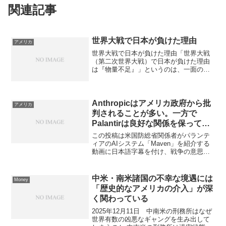
関連記事
世界大戦で日本が負けた理由
アメリカ
世界大戦で日本が負けた理由「世界大戦
（第二次世界大戦）で日本が負けた理由
は『物量不足』」というのは、一面の真
実ではあるが、単純に「物量が足りなか
ったから負けた」という図式ではない、
というのが歴史家の一般的な見方です。
1．物量・資源の差は確か...
Anthropicはアメリカ政府から批
アメリカ
判されることが多い。一方で
Palantirは良好な関係を保ってい
るように見える
この投稿は米国防総省関係者がパランテ
ィアのAIシステム「Maven」を紹介する
動画に日本語字幕を付け、戦争の意思決
定プロセスを大幅に簡素化・加速化する
様子を解説したもの。 MavenはAIによる
標的検知、データ統合、多角分析を単一
中米・南米諸国の不幸な境遇には
Money
システムで...
「歴史的なアメリカの介入」が深
く関わっている
2025年12月11日 中南米の刑務所はなぜ
世界有数の凶悪なギャングを生み出して