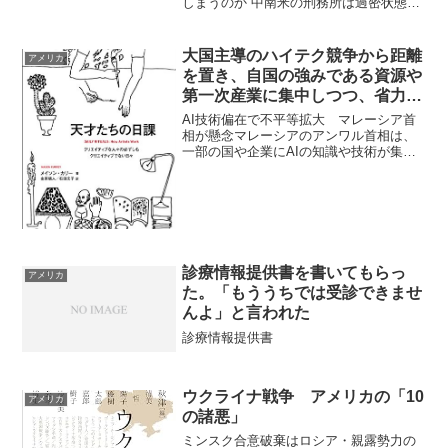
しまうのか 中南米の刑務所は過密状態で
資源が不足し、国家の管理が及ばないた
め、ギャングが内部で組織を形成・強化
する温床となっている。​主な理由 刑務所
大国主導のハイテク競争から距離
アメリカ
の収容率が...
を置き、自国の強みである資源や
第一次産業に集中しつつ、省力化
と人口管理によって持続可能な国
AI技術偏在で不平等拡大 マレーシア首
家を目指す現実的で長期的な生存
相が懸念マレーシアのアンワル首相は、
一部の国や企業にAIの知識や技術が集中
戦略
している現状を「不平等と不公正」の原
因として懸念しています。国を発展させ
るためにAIの活用は不可欠としつつも、
最終的な判断は人間...
診療情報提供書を書いてもらっ
アメリカ
た。「もううちでは受診できませ
んよ」と言われた
診療情報提供書
ウクライナ戦争 アメリカの「10
アメリカ
の諸悪」
ミンスク合意破棄はロシア・親露勢力の