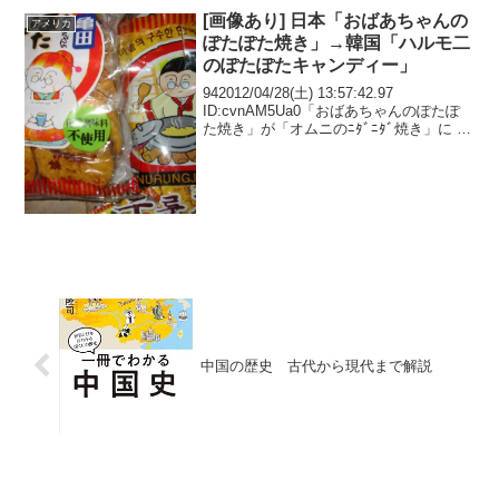
[画像あり] 日本「おばあちゃんの
アメリカ
ぽたぽた焼き」→韓国「ハルモ二
のぽたぽたキャンディー」
942012/04/28(土) 13:57:42.97
ID:cvnAM5Ua0「おばあちゃんのぽたぽ
た焼き」が「オムニのﾆﾀﾞﾆﾀﾞ焼き」に 韓
国企業との提携を発表した亀田製菓に批
判が殺到し、ネット掲示板炎上、公式ブ
ログも炎上104201...
中国の歴史 古代から現代まで解説