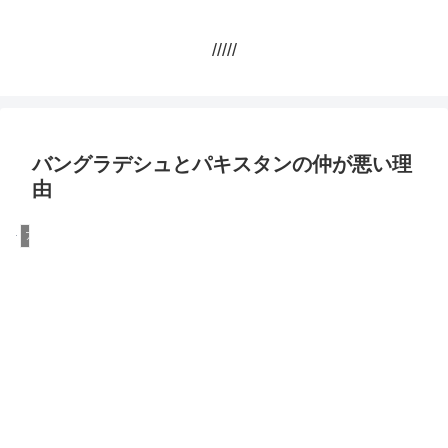
/////
バングラデシュとパキスタンの仲が悪い理
由
アメリカ