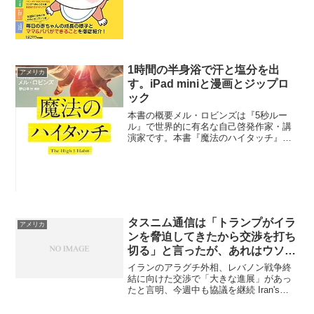
ナ侵攻は従来型の正面戦闘で膠着状態に
陥り、高額な人的・装備的損失を被った
ため、兵士を...
1時間の半身浴で汗と塩分を出
アメリカ
す。iPad miniと漫画とジップロ
ック
本書の概要メル・ロビンズは『5秒ルー
ル』で世界的に有名な自己啓発作家・講
演家です。本書『魔法のハイタッチ』で
は、毎朝たった1秒、自分自身に「ハイタ
ッチ」するというシンプルな習慣が、自
己肯定感を高め、人生を前向きに変える
力を持っていることを提...
タスニム通信は「トランプがイラ
アメリカ
ンを脅迫してきたから交渉を打ち
切る」と言ったが、あれはウソだ
った？
イランのアラグチ外相、レバノン戦争終
結に向けた交渉で「大きな進展」があっ
たと言明、今週中も協議を継続 Iran's
Araghchi Says Talks Delivered "Major
Progress" To End Lebanon ...