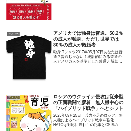
国の国境を越えて多数・広大な領土や民
族を強大な軍事力を背景に支配する国家
軍事力で広大な領域を支配している国や
侵略主義的...
アメリカでは独身は普通。50.2％
アメリカ
の成人が独身。ただし世界では
80％の成人が既婚者
独身 Tシャツ2017年05月07日あなたは普
通？普通じゃない？統計的にみる普通の
人アメリカ人を基準とした普通3. 親知ら
ずを抜いていれば普通 65％が抜いてい
る。6. 米国で独身なら普通。 50.2％の成
人が独身。ただし世界では80％の成...
ロシアのウクライナ侵攻は従来型
アメリカ
の正面戦闘で膠着 無人機中心の
「ハイブリッド戦争」へとシフト
2025年09月25日 兵力不足のロシア、無
人機によるハイブリッド戦争を強化
NATOは対応に遅れこの記事とCSISのレ
ポートを総合すると、ロシアのウクライ