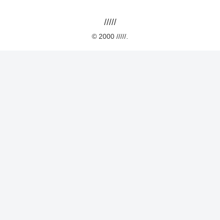
/////
© 2000 /////.