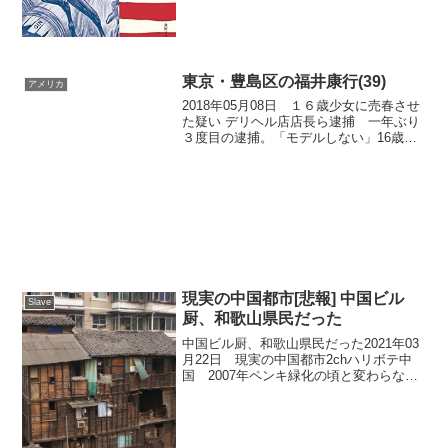
にかけて、ロサンゼルスの研究開発企業
に勤務する中で...
東京・豊島区の福井康行(39)
アメリカ
2018年05月08日 １６歳少女に売春させ
た疑い デリヘル店店長ら逮捕 一年ぶり
３度目の逮捕。「モデルしない」16歳少
女に性的サービスさせた疑い(2018/05/07
19:16) 「モデルをしないか」などと誘っ
て16歳の少女を風俗店で雇...
現実の中国都市[悲報] 中国ビル
Slave
厨、和歌山県民だった
中国ビル厨、和歌山県民だった2021年03
月22日 現実の中国都市2chハリボテ中
国 2007年ペンキ緑化の頃と変わらない
手法2007年02月18日 中国雲南省：乱開
発の禿山にペンキを大量噴霧して「緑
化」2021年1月10日 現実の中国ビル...