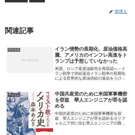
管理人
関連記事
イラン情勢の長期化、原油価格高
アメリカ
騰、アメリカのインフレ高進をト
ランプは予想していなかった
米国、ロシア産原油販売を再容認へ－イ
ラン戦争で供給逼迫イラン戦争の長期化
による世界的な原油供給の逼迫をうけ、
米国政府はロシア産原油に対する経済制
裁を一時的に緩和し、すでにタンカーに
積載されている原油の販売を再び容認す
中国共産党のために米国軍事機密
アメリカ
る方針を固めました。高騰...
を窃盗 華人エンジニアが罪を認
める
中国共産党のために米国軍事機密を窃
盗 華人エンジニアが罪を認めるカリフ
ォルニア州に住む華人エンジニアの龔晨
光容疑者（59歳、中国とアメリカの二重
国籍）が、2023年03月30日から4月26日