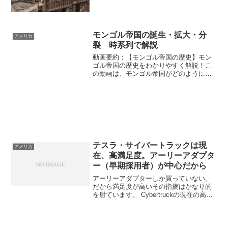
モンゴル帝国の誕生・拡大・分
アメリカ
裂 時系列で解説
動画要約：【モンゴル帝国の歴史】モン
ゴル帝国の歴史をわかりやすく解説！こ
の動画は、モンゴル帝国がどのように誕
生し、どのように拡大・分裂していった
のかを、初心者にも分かりやすく解説し
ています。以下、内容を時系列でまとめ
ます。モンゴル帝国成立前...
テスラ・サイバートラックは現
アメリカ
在、高満足度。アーリーアダプタ
ー（早期採用者）が中心だから
アーリーアダプターしか買っていない。
だから満足度が高いその指摘はかなり的
を射ています。 Cybertruckの現在の高満
足度は、確かにアーリーアダプター（早
期採用者）が中心だからという側面が強
いです。なぜアーリーアダプター中心か
購入層の特...