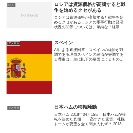
ロシアは資源価格が高騰すると戦
DQN
争を始めるクセがある
ロシアは資源価格が高騰すると戦争を始
めるクセがあるロシアの軍事行動と経済
状況の関係については、単純な「経済悪
化＝侵略」という相関よりも、むしろ
「資源価格の高騰による自信」や「サプ
ライチェーンの再編を通じた構造的支
スペイン
アメリカ
配」といった側面が強く見られ...
AIによる直接回答 スペインの経済が好
調である理由スペインの経済が好調であ
る理由は、主に以下の要因によるもので
す。これらの要因が相まって、スペイン
経済は堅調な成長を続けており、今後も
その勢いを維持する見込みです。観光業
の回復スペインは観光業...
日本ハムの移転騒動
アメリカ
日本ハム 2018年04月15日 日本ハムが移
転を決めた真相・・ 高すぎた家賃、札幌
ドームが要望を全く聞き入れず？ 2018年
03月07日 「札幌 真駒内に決まれば日本