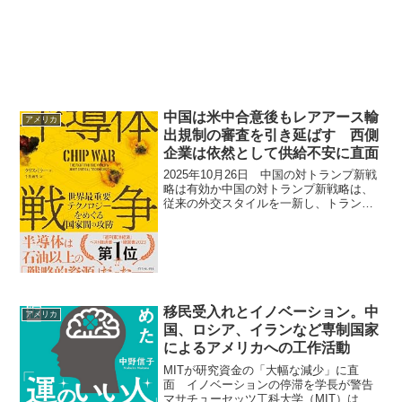
ハム食べません！」 周辺住民の一部がフ
ァイターズ新球場に反対、不買運動へ...
中国は米中合意後もレアアース輸
アメリカ
出規制の審査を引き延ばす 西側
企業は依然として供給不安に直面
2025年10月26日 中国の対トランプ新戦
略は有効か中国の対トランプ新戦略は、
従来の外交スタイルを一新し、トランプ
大統領が自らを「交渉上手」と考えるメ
ンタリティを踏まえたものです。中国の
習近平国家主席は、トランプの脅しと懐
柔の両面を織り交...
移民受入れとイノベーション。中
アメリカ
国、ロシア、イランなど専制国家
によるアメリカへの工作活動
MITが研究資金の「大幅な減少」に直
面 イノベーションの停滞を学長が警告
マサチューセッツ工科大学（MIT）は、