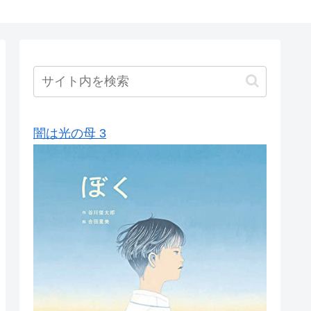
闇は光の母 3