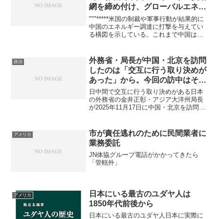
網を締め付け、グローバルエネル
ギー支配を拡大
"""*****米国の制裁や軍事行動が結果的に
中国のエネルギー調達に打撃を与えてい
る構図を示している。これまで中国は、
制裁下のベネズエラやイラン、ロシアか
ら割安な原油を確保することで経済的優
位を保ってきたが、紛争や政策変更によ
外務省・局長が中国・北京を訪問
政治
りその仕組みが...
したのは「交互に行う取り決めが
あった」から。今回の訪中はその
ルールに基づいた定期的な協議の
日中間で交互に行う取り決めがある日本
一環
の外務省の金井正彰・アジア大洋州局長
が2025年11月17日に中国・北京を訪問し
ました。この訪問は高市早苗首相の「台
湾有事」に関する国会答弁に対して中国
側が強く反発していることを受け、日本
市が責任逃れのために民間業者に
アメリカ
政府の立場を直接...
業務委託
JN体協グループ電話がかかってきたら
「管轄外」
日本にいる最古のユダヤ人は
アメリカ
1850年代前後から
日本にいる最古のユダヤ人日本に実際に