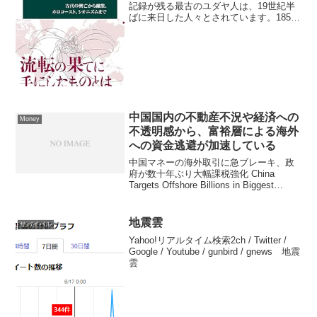
記録が残る最古のユダヤ人は、19世紀半
ばに来日した人々とされています。1850
年代前後からユダヤ人が日本に居住し始
めたとされており、1861年には横浜に日
本最古のユダヤ人シェルターが設立され
ています。また...
中国国内の不動産不況や経済への
Money
不透明感から、富裕層による海外
への資金逃避が加速している
中国マネーの海外取引に急ブレーキ、政
府が数十年ぶり大幅課税強化 China
Targets Offshore Billions in Biggest
Crackdown in Decades提示されたニュー
ス記事の英語版原題は「China ...
地震雲
サバイバル
Yahoo!リアルタイム検索2ch / Twitter /
Google / Youtube / gunbird / gnews 地震
雲