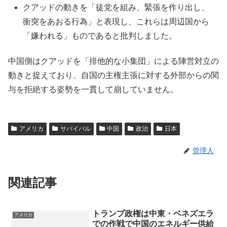
クアッドの動きを「徒党を組み、緊張を作り出し、
衝突をあおる行為」と表現し、これらは周辺国から
「嫌われる」ものであると批判しました。
中国側はクアッドを「排他的な小集団」による陣営対立の
動きと捉えており、自国の主権主張に対する外部からの関
与を拒絶する姿勢を一貫して崩していません。
アメリカ
サバイバル
中国
政治
日本
管理人
関連記事
トランプ政権は中東・ベネズエラ
アメリカ
での作戦で中国のエネルギー供給