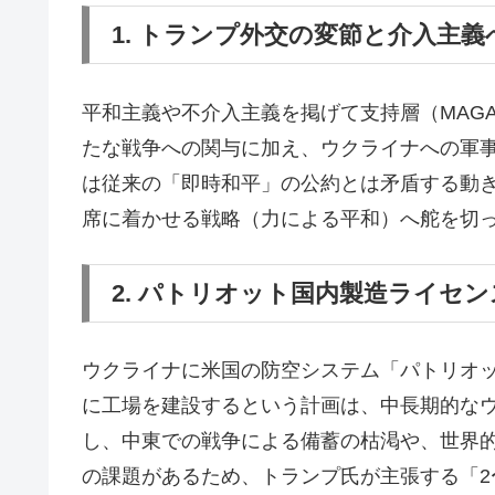
1. トランプ外交の変節と介入主義
平和主義や不介入主義を掲げて支持層（MAG
たな戦争への関与に加え、ウクライナへの軍
は従来の「即時和平」の公約とは矛盾する動
席に着かせる戦略（力による平和）へ舵を切
2. パトリオット国内製造ライセ
ウクライナに米国の防空システム「パトリオ
に工場を建設するという計画は、中長期的な
し、中東での戦争による備蓄の枯渇や、世界
の課題があるため、トランプ氏が主張する「2