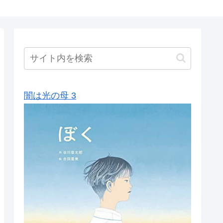
闇は光の母 3