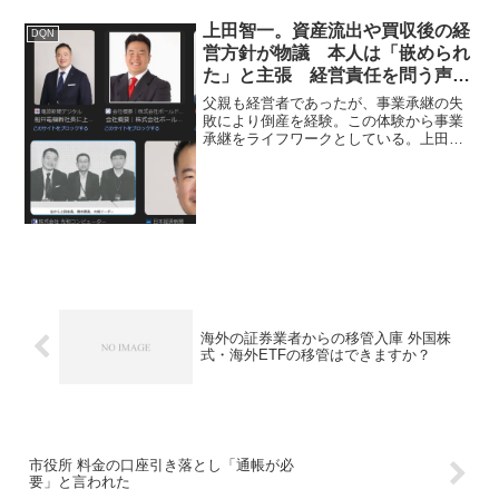
上田智一。資産流出や買収後の経
DQN
営方針が物議 本人は「嵌められ
た」と主張 経営責任を問う声が
多い
父親も経営者であったが、事業承継の失
敗により倒産を経験。この体験から事業
承継をライフワークとしている。上田智
一と船井電機の関係**上田智一(うえだ と
もかず)**は、日本の実業家であり、出版
社「秀和システム」の代表取締役会長兼
社長を務めてき...
海外の証券業者からの移管入庫 外国株
式・海外ETFの移管はできますか？
市役所 料金の口座引き落とし「通帳が必
要」と言われた