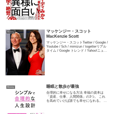
っています。主な原因 市場メカニズムの
働き市場経済では、競...
マッケンジー・スコット
Money
MacKenzie Scott
マッケンジー・スコットTwitter / Google /
Youtube / 5ch / mimizun / togetterリアル
タイム / Google トレンド / Yahoo!ニュー
スAIが促す企業の「採用と育成の再考」
イーロン・...
睡眠と散歩が最強
Money
合理的に幸せになる方法 幸福の資本は
「資産、仕事、人間関係」の3つ。 これ
を高めていけば誰でも幸せになれる。 長
期的に得ができる選択肢を優先した後
に、残りで遊べばいい 「資産」を高める
には、給料が入った段階でインデックス