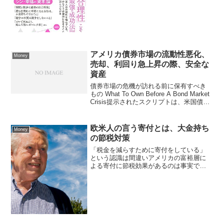
投資に一定額を積み立...
アメリカ債券市場の流動性悪化、
Money
売却、利回り急上昇の際、安全な
資産
債券市場の危機が訪れる前に保有すべき
もの What To Own Before A Bond Market
Crisis提示されたスクリプトは、米国債市
場が深刻な危機に陥った場合（利回りの
急上昇、流動性の悪化、海外からの売却
など）に、どのよ...
欧米人の言う寄付とは、大金持ち
Money
の節税対策
「税金を減らすために寄付をしている」
という認識は間違いアメリカの富裕層に
よる寄付に節税効果があるのは事実で
す。しかし、日本で誤解されがちな「税
金を減らすために寄付をしている（寄付
した方が手元にお金が残る）」という認
識は間違いです。どれだけ節...