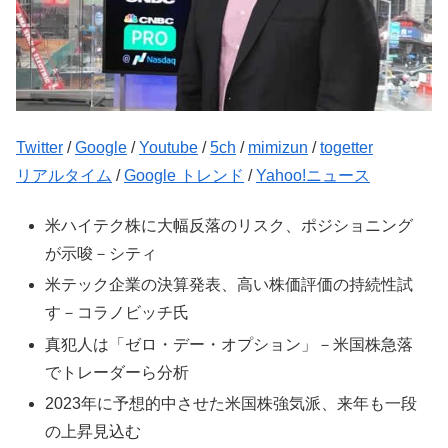
Twitter
/
Google
/
Youtube
/
5ch
/
mimizun
/
togetter
リアルタイム
/
Google トレンド
/
Yahoo!ニュース
米ハイテク株に大幅反落のリスク、ポジショニング
が示唆－シティ
米テック企業の決算発表、高い株価評価の持続性試
す－コラノビッチ氏
真犯人は「ゼロ・デー・オプション」－米国株急落
でトレーダーら分析
2023年に予想的中させた米国株強気派、来年も一段
の上昇見込む