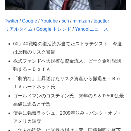
Twitter
/
Google
/
Youtube
/
5ch
/
mimizun
/
togetter
リアルタイム
/
Google トレンド
/
Yahoo!ニュース
60／40戦略の復活読み当てたストラテジスト、今度
は反転のリスク警告
株式ファンドへ大規模な資金流入、ピーク金利観測
強まる－ＢｏｆＡ
「劇的な」上昇遂げたリスク資産から撤退を－Ｂｏ
ｆＡハートネット氏
ゴールドマンのコスティン氏、来年のＳ＆Ｐ500は最
高値に迫ると予想
債券に強気ラッシュ、2009年並み－バンク・オブ・
アメリカ調査
「年末の強欲」に米株市場は一変、国債利回り低下