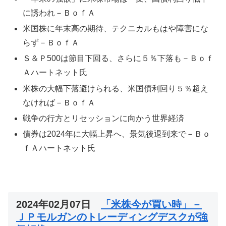
に誘われ－ＢｏｆＡ
米国株に年末高の期待、テクニカルもはや障害にな
らず－ＢｏｆＡ
Ｓ＆Ｐ500は節目下回る、さらに５％下落も－Ｂｏｆ
Ａハートネット氏
米株の大幅下落避けられる、米国債利回り５％超え
なければ－ＢｏｆＡ
戦争の行方とリセッションに向かう世界経済
債券は2024年に大幅上昇へ、景気後退到来で－Ｂｏ
ｆＡハートネット氏
2024年02月07日
「米株今が買い時」－
ＪＰモルガンのトレーディングデスクが強