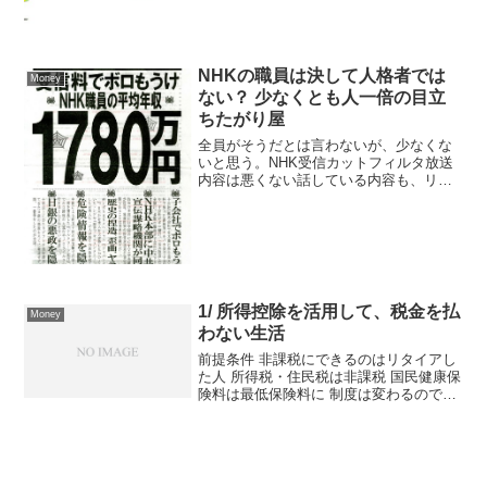
NHKの職員は決して人格者では
Money
ない？ 少なくとも人一倍の目立
ちたがり屋
全員がそうだとは言わないが、少なくな
いと思う。NHK受信カットフィルタ放送
内容は悪くない話している内容も、リス
ナーを応援する。勇気づける。社会的な
弱者に同情する。でも、ある日ふと思っ
た。NHK職員 平均年収1,780万円。アナ
ウンサーは容姿...
1/ 所得控除を活用して、税金を払
Money
わない生活
前提条件 非課税にできるのはリタイアし
た人 所得税・住民税は非課税 国民健康保
険料は最低保険料に 制度は変わるので、
定期的に勉強は必要まとめ 一切税金を払
いたくない (最低支払額以外) 時は給料55
万円 + 株の利益を43万円以下にする 株...