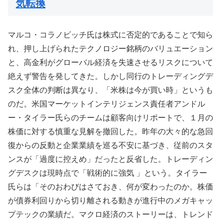
気転換
マルコ・コラノビッチ氏は株式に否定的であることで知ら
れ、押し上げられたテクノロジー銘柄のバリュエーション
と、高金利がグローバル経済を失速させるリスクについて
絶えず警告を発してきた。しかし同行のトレーディングデ
スク全体の判断は異なり、「米株は今が買い時」というも
のだ。米国マーケットインテリジェンス責任者アンドル
ー・タイラー氏らのチームは顧客向けリポートで、１月の
株価に対する慎重な見解を撤回した。昨年の大々的な急回
復からの反動と企業業績を巡る不安に基づき、従前のスタ
ンスが「過度に控えめ」だったと反省した。トレーディン
グデスクは現時点で「戦術的に強気 」という。タイラー
氏らは「そのおわびはさておき、何が変わったのか。株価
が債券利回りから切り離される動きが進行中のメガキャッ
プテックの業績だ。マクロ経済のストーリーは、トレンド