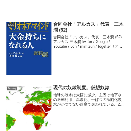
かないと決めた。2ch / Twitter / Goog...
合同会社「アルカス」代表 三木
DQN
潤 (62)
合同会社「アルカス」代表 三木潤 (62)
アルカス 三木潤Twitter / Google /
Youtube / 5ch / mimizun / togetterリアル
タイム / Google トレンド / Yahoo!ニュー
スミリオネア...
現代の奴隷制度。仮想奴隷
Money
地球の淡水は大幅に減少。主因は地下水
の過剰利用、温暖化、干ばつの深刻化淡
水がかつてない速度で失われている。22
年分の衛星観測が示す深刻な現実世界の
淡水は過去20年以上にわたる衛星観測デ
ータから劇的な速度で失われていること
が明らかになりました...