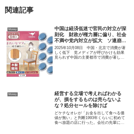
関連記事
中国は経済低迷で官民の対立が深
Money
刻化 財政が権力層に偏り、社会
不満や党内対立が拡大 ソ連崩壊
前のような事態に進む恐れ
2025年10月08日 中国・北京で消費が著
しく低下 党メディアが呼びかけも効果
見られず中国の主要都市で消費が著しく
低下しており、特に北京では急激な落ち
込みが顕著です。人民日報は10月の連休
期間中に5日連続で署名入りの記事を掲載
し、経済への...
経営する立場で考えればわかる
Money
が、損をするものは売らないよ
な？処分セールを除けば
どケチなオレが「お金を出して食べる価
値が無い」と判断1993年くらいに初めて
食べ放題の店に行った。会社の先輩に連
れて行かれたのは、すたみな太郎だっ
た。肉も寿司も見るからに安物。2度と行