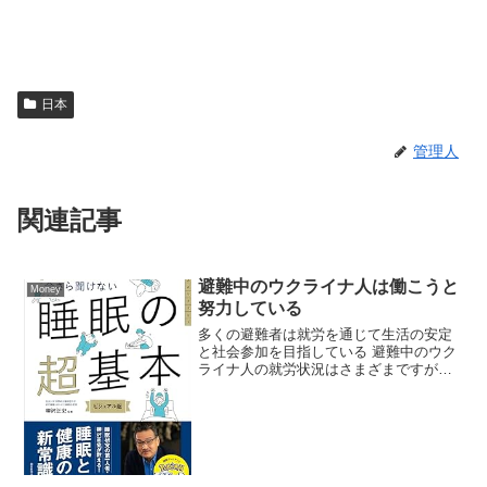
日本
管理人
関連記事
避難中のウクライナ人は働こうと
Money
努力している
多くの避難者は就労を通じて生活の安定
と社会参加を目指している 避難中のウク
ライナ人の就労状況はさまざまですが、
多くの人が日本を含む受け入れ国で働こ
うと努力しています。日本では約4割の避
難者が就労しており、そのうち約8割がパ
ートタイム勤務です...