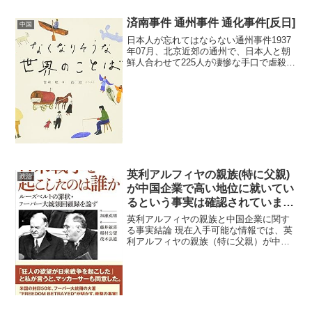
済南事件 通州事件 通化事件[反日]
中国
日本人が忘れてはならない通州事件1937
年07月、北京近郊の通州で、日本人と朝
鮮人合わせて225人が凄惨な手口で虐殺さ
れた事件が「通州事件」です。この事件
はあまりに残忍で猟奇的だったため、戦
後の日本ではほとんど語られず、タブー
視されてきまし...
英利アルフィヤの親族(特に父親)
政治
が中国企業で高い地位に就いてい
るという事実は確認されていませ
ん
英利アルフィヤの親族と中国企業に関す
る事実結論 現在入手可能な情報では、英
利アルフィヤの親族（特に父親）が中国
企業で高い地位に就いているという事実
は確認されていません。詳細 誤情報への
言及英利アルフィヤに関して、「親族が
中国企業や中国共産党...