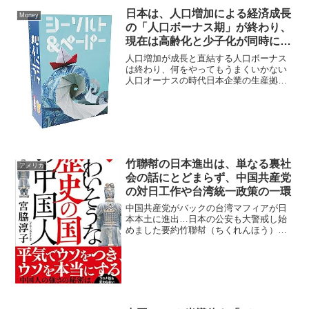
日本は、人口増加による経済成長
Money
の「人口ボーナス期」が終わり、
現在は高齢化と少子化が同時に進
む「人口オーナス期」に突入して
人口増加が成長と直結する人口ボーナス
いる
は終わり、何をやってもうまくいかない
人口オーナスの時代日本企業の生産拠点
が海外移転した理由は、日本の少子高齢
化と労働力不足 日本企業が生産拠点を海
外へ移転した主な理由には、少子高齢化
による人口減少と労働力...
竹聯幇の日本進出は、単なる裏社
アメリカ
会の話にとどまらず、中国共産党
の対日工作や台湾統一政策の一環
中国共産党がバックの台湾マフィアが日
本本土に進出…日本の公安も大警戒し始
めました要約竹聯幇（ちくれんほう）と
は何か 竹聯幇は台湾最大級の黒社会組織
であり、「天下第一幇」とも称されるほ
ど台湾裏社会で絶大な影響力を持つ組織
です。 その幹部である...