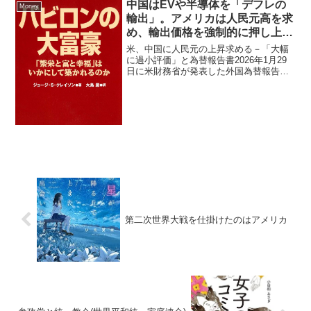
中国はEVや半導体を「デフレの
Money
輸出」。アメリカは人民元高を求
め、輸出価格を強制的に押し上
げ、中国製品の価格優位性を無効
米、中国に人民元の上昇求める－「大幅
化する
に過小評価」と為替報告書2026年1月29
日に米財務省が発表した外国為替報告書
は、単なる貿易不均衡の是正勧告にとど
まりません。特に中国に対する「人民元
の上昇要求」は、供給網（サプライチェ
ーン）の強制的な再...
第二次世界大戦を仕掛けたのはアメリカ