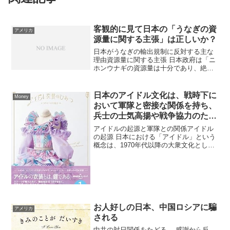
客観的に見て日本の「うなぎの資
アメリカ
源量に関する主張」は正しいか？
日本がうなぎの輸出規制に反対する主な
理由資源量に関する主張 日本政府は「ニ
ホンウナギの資源量は十分であり、絶滅
の恐れはない」と主張しています。​ 科学
的根拠に基づいて資源管理が行われてい
るため、国際取引によってウナギが絶滅
日本のアイドル文化は、戦時下に
Money
の危機にさらされる...
おいて軍隊と密接な関係を持ち、
兵士の士気高揚や戦争協力のため
に利用されてきた
アイドルの起源と軍隊との関係アイドル
の起源 日本における「アイドル」という
概念は、1970年代以降の大衆文化として
定着したが、その起源はさらに遡り、戦
前・戦中の女優や歌手といった「憧れの
存在」に由来している。 「アイドル
（idol）」という...
お人好しの日本、中国ロシアに騙
アメリカ
される
中共の対日関係をたどる 感謝から反