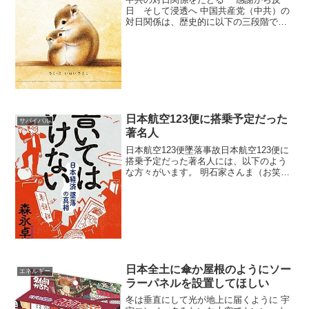
日 そして浸透へ 中国共産党（中共）の
対日関係は、歴史的に以下の三段階で変
化してきたと水墨画家の宇宙大観氏（本
名・于駿治）は指摘しています。1. 戦
中・戦後の「利用」と「感謝」の時代 中
共は国民党政権を倒...
日本航空123便に搭乗予定だった
サバイバル
著名人
日本航空123便墜落事故日本航空123便に
搭乗予定だった著名人には、以下のよう
な方々がいます。 明石家さんま（お笑い
タレント）：事故当日、ラジオ出演の関
係で123便に乗る予定だったが、番組収録
が早く終わったため一便早い全日空の便
に振り替え、...
日本全土に傘か屋根のようにソー
エネルギー
ラーパネルを設置してほしい
冬は垂直にして光が地上に届くように 宇