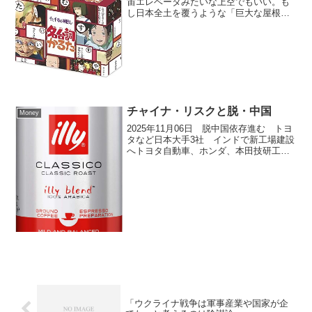
宙エレベータみたいな上空でもいい。も
し日本全土を覆うような「巨大な屋根型
ソーラーパネル構想」を実現できれば、
エネルギー自給率を劇的に高める可能性
があります。ただ、現実的には課題も多
いです。想定される利点...
チャイナ・リスクと脱・中国
Money
2025年11月06日 脱中国依存進む トヨ
タなど日本大手3社 インドで新工場建設
へトヨタ自動車、ホンダ、本田技研工
業、スズキの日本大手自動車3社は、中国
依存からの脱却を目指し、インドにおけ
る大型投資と新工場建設を加速していま
す。これら3社...
「ウクライナ戦争は軍事産業や国家が企