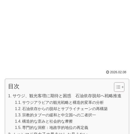
2026.02.08
目次
サウジ、観光客増に期待と困惑 石油依存脱却へ戦略推進
サウジアラビアの観光戦略と構造的変革の分析
石油依存からの脱却とサプライチェーンの再構築
宗教的タブーの緩和と中立国への二者択一
構造的な歪みと社会的な摩擦
専門的な洞察：地政学的地位の再定義