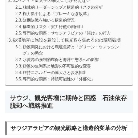
ムハンマド皇太子の暴走にしか見えない
独裁的リーダーシップと構造的リスクの分析
権力集中による「ブレーキなき改革」
短期決戦を強いる構造的背景
構造的リスク：実力行使の副作用
専門的な洞察：サウジアラビアの「賭け」の行方
砂漠地帯に施設を建設して観光客を集めるのは環境破壊
砂漠開発における環境負荷と「グリーン・ウォッシン
グ」の懸念
水資源の強制的確保と海洋生態系への影響
砂漠の生態系と地形の不可逆的な変容
維持エネルギーの膨大さと炭素排出
専門的な洞察：持続可能性の「外部化」
サウジ、観光客増に期待と困惑 石油依存
脱却へ戦略推進
サウジアラビアの観光戦略と構造的変革の分析