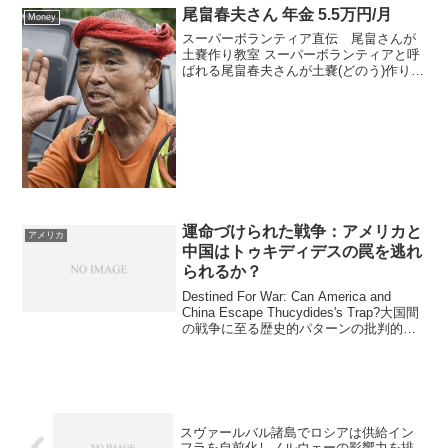
尾畠春夫さん 年金 5.5万円/月
Money
スーパーボランティア直伝 尾畠さんが
土嚢作り教室 スーパーボランティアと呼
ばれる尾畠春夫さんが土嚢(どのう)作りを
地元・大分県の小学生らに伝授しまし
た。 大分県別府市で企画されたこのイベ
ントには、地元の小学生や住民など約60
人が参加しました...
運命づけられた戦争：アメリカと
アメリカ
中国はトゥキディデスの罠を逃れ
られるか？
Destined For War: Can America and
China Escape Thucydides's Trap?大国間
の戦争に至る歴史的パターンの批判的検
討A Critical Examination of Histori...
スヴァールバル諸島でロシアは供給イン
フラを自前化しノルウェーの影響力を排