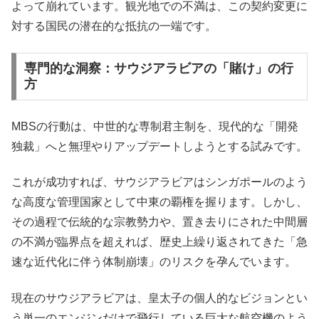
よって崩れています。観光地での不満は、この契約変更に
対する国民の潜在的な抵抗の一端です。
専門的な洞察：サウジアラビアの「賭け」の行
方
MBSの行動は、中世的な専制君主制を、現代的な「開発
独裁」へと無理やりアップデートしようとする試みです。
これが成功すれば、サウジアラビアはシンガポールのよう
な高度な管理国家として中東の覇権を握ります。しかし、
その過程で伝統的な宗教勢力や、置き去りにされた中間層
の不満が臨界点を超えれば、歴史上繰り返されてきた「急
速な近代化に伴う体制崩壊」のリスクを孕んでいます。
現在のサウジアラビアは、皇太子の個人的なビジョンとい
う単一のエンジンだけで飛行している巨大な航空機のよう