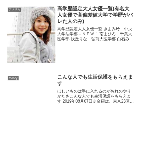
高学歴認定大人女優一覧(有名大
アメリカ
人女優で高偏差値大学で学歴がバ
レた人のみ)
高学歴認定大人女優一覧 きよみ玲 中央
大学法学部←ＮＥＷ！ 南まひろ 千葉大
医学部 浅丘りな 弘前大医学部 白石みゆ
き 産業医大 ※桜陰女子 小林かすみ
杏林大医学部→中退 七瀬りか 東京海洋
大海洋工学部 佐藤るり 慶應ＳＦＣ かす
み果穂 ...
こんな人でも生活保護をもらえま
Money
す
ほしいものは手に入れるのがおれのやり
かたさこんな人でも生活保護をもらえま
す 2019年08月07日※金額は、東京23区在
住、70代以上の一人暮らしで賃貸に在住
の場合年金収入がある(単身世帯)年金収入
が約12万8000円(月額の最低生活賢)以...