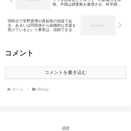
除。中国は調査船を激増させ、科学調査
を隠れ蓑にした戦略的拠点を構築
現時点で安野貴博が真如苑の信徒であ
る、あるいは同団体から組織的な支援を
受けているという事実は、信頼できるソ
ースによって証明されていない
コメント
コメントを書き込む
ホーム
Money
/////