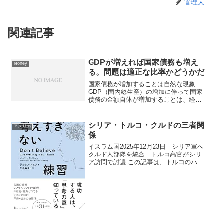
管理人
関連記事
GDPが増えれば国家債務も増え
Money
る。問題は適正な比率かどうかだ
国家債務が増加することは自然な現象
GDP（国内総生産）の増加に伴って国家
債務の金額自体が増加することは、経済
成長やインフレが進む過程において自然
な現象です。重要なのは債務の絶対額で
はなく、経済規模に対する割合（対GDP
シリア・トルコ・クルドの三者関
アメリカ
比）が持続可能な範囲に...
係
イスラム国2025年12月23日 シリア軍へ
クルド人部隊を統合 トルコ高官がシリ
ア訪問で討議 この記事は、トルコのハカ
ン・フィダン外相がシリアの首都ダマス
カスを訪問し、シリア政府高官と会談し
た際の主要議題が「クルド人主体のシリ
ア民主軍（SD...