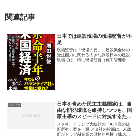
関連記事
日本では建設現場の現場監督が不
アメリカ
足
現場監督は「現場の要」。建設業全体の
受注能力に関わる大きな課題日本の建設
現場では、特に現場監督（施工管理者）
の人手不足が深刻化している。現場監督
は工事全体の進行管理、安全管理、作業
員や下請け会社との調整など多岐にわた
る役割を担い、リーダーシ...
日本を含めた民主主義国家は、自
アメリカ
由な開発環境を維持しつつも、国
家主導のスピードに対抗するため
に、政府と民間が連携して戦略的
メタ社、トランプ大統領の「AI企業の政
な投資を行う必要性
府所有」案を一蹴 メタ社の幹部は、米政
府がトップAI企業の財務的利権（株式）
を受け取るべきだという考えについて、