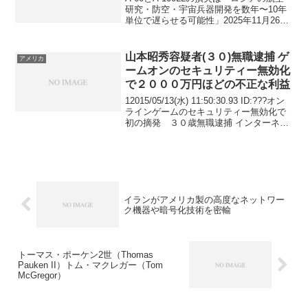
研究・防空・宇宙兵器開発を数年〜10年
単位で遅らせる可能性」2025年11月26
日 ロシアの超重要機が2機同時に破
壊!A-60レーザーとA-100AWACSの損失は
致命的？2025年11月25日...
山本昭秀容疑者(３０)無職逮捕 ゲ
アメリカ
ームオンのセキュリティー無効化
で２０００万円ほどの不正な利益
12015/05/13(水) 11:50:30.93 ID:???オン
ラインゲームのセキュリティー無効化で
初の摘発 ３０歳無職逮捕 インターネッ
トのオンラインゲームの不正行為を防ぐ
ためのセキュリティーを無効にするプロ
グラムを売りさばいたとし...
イランがアメリカ製の高度なネットワー
ク機器や暗号化技術を密輸
トーマス・ポーケン2世（Thomas
Pauken II）トム・マクレガー（Tom
McGregor）