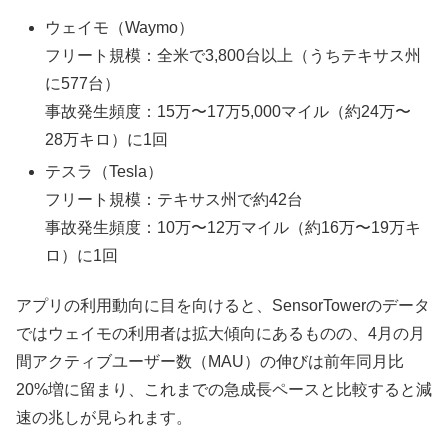
ウェイモ（Waymo）
フリート規模：全米で3,800台以上（うちテキサス州
に577台）
事故発生頻度：15万〜17万5,000マイル（約24万〜
28万キロ）に1回
テスラ（Tesla）
フリート規模：テキサス州で約42台
事故発生頻度：10万〜12万マイル（約16万〜19万キ
ロ）に1回
アプリの利用動向に目を向けると、SensorTowerのデータ
ではウェイモの利用者は拡大傾向にあるものの、4月の月
間アクティブユーザー数（MAU）の伸びは前年同月比
20%増に留まり、これまでの急成長ペースと比較すると減
速の兆しが見られます。