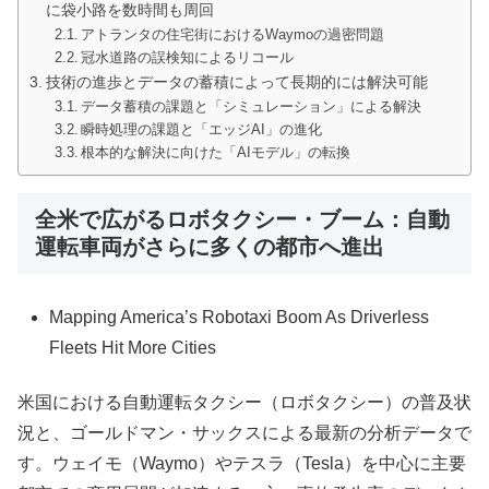
に袋小路を数時間も周回
アトランタの住宅街におけるWaymoの過密問題
冠水道路の誤検知によるリコール
技術の進歩とデータの蓄積によって長期的には解決可能
データ蓄積の課題と「シミュレーション」による解決
瞬時処理の課題と「エッジAI」の進化
根本的な解決に向けた「AIモデル」の転換
全米で広がるロボタクシー・ブーム：自動
運転車両がさらに多くの都市へ進出
Mapping America’s Robotaxi Boom As Driverless
Fleets Hit More Cities
米国における自動運転タクシー（ロボタクシー）の普及状
況と、ゴールドマン・サックスによる最新の分析データで
す。ウェイモ（Waymo）やテスラ（Tesla）を中心に主要