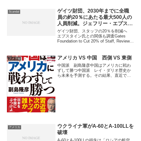
「私たちが多くの時間を費やしてきたテ
ーマではない」と述べた。Meta shrugs
ゲイツ財団、2030年までに全職
Scandal
off...
員の約20％にあたる最大500人の
人員削減。ジェフリー・エプスタ
インとの関わりについて外部機関
ゲイツ財団、スタッフの20％を削減へ
による調査を開始
エプスタイン氏との関係も調査Gates
Foundation to Cut 20% of Staff, Review
Epstein Tiesビル＆メリンダ・ゲイツ財団
が、2030年までに全職員の約20...
アメリカ VS 中国 西側 VS 東側
アメリカ
中国派 副島隆彦中国はアメリカに戦わ
ずして勝つ中国派 レイ・ダリオ歴史か
ら未来を予測する。その結果、直近では
「スペイン・オランダ・イギリス・アメ
リカ・中国」と栄枯盛衰を繰り返すと結
論付けた。世界秩序の変化に対処するた
めの原則 なぜ国家は興亡...
ウクライナ軍がA-60とA-100LLを
アメリカ
破壊
A-60とA-100LLの損失は「ロシアの航空