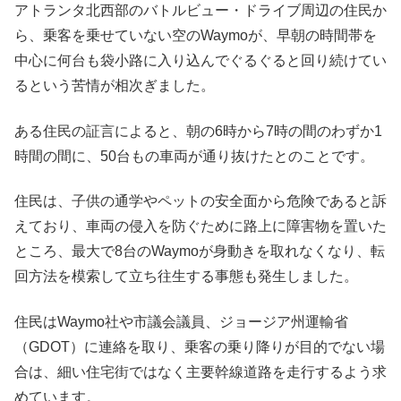
アトランタ北西部のバトルビュー・ドライブ周辺の住民か
ら、乗客を乗せていない空のWaymoが、早朝の時間帯を
中心に何台も袋小路に入り込んでぐるぐると回り続けてい
るという苦情が相次ぎました。
ある住民の証言によると、朝の6時から7時の間のわずか1
時間の間に、50台もの車両が通り抜けたとのことです。
住民は、子供の通学やペットの安全面から危険であると訴
えており、車両の侵入を防ぐために路上に障害物を置いた
ところ、最大で8台のWaymoが身動きを取れなくなり、転
回方法を模索して立ち往生する事態も発生しました。
住民はWaymo社や市議会議員、ジョージア州運輸省
（GDOT）に連絡を取り、乗客の乗り降りが目的でない場
合は、細い住宅街ではなく主要幹線道路を走行するよう求
めています。