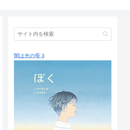
闇は光の母 3