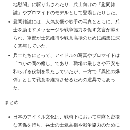
地慰問」に駆り出されたり、兵士向けの「慰問雑
誌」やブロマイドのモデルとして登場したりした。
慰問雑誌には、人気女優や歌手の写真とともに、兵
士を励ますメッセージや戦争協力を促す文言が添え
られ、軍部が士気維持や戦意高揚のために編集に深
く関与していた。
兵士たちにとって、アイドルの写真やブロマイドは
「つかの間の癒し」であり、戦場の厳しさや不安を
和らげる役割を果たしていたが、一方で「異性の爆
弾」として戦意を維持させるための道具でもあっ
た。
まとめ
日本のアイドル文化は、戦時下において軍隊と密接
な関係を持ち、兵士の士気高揚や戦争協力のために