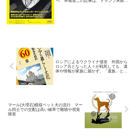
へ 米報道この記事は、トランプ米政権
が米国内で生産を行う自動車メーカーに
対して関税負担の軽減措置を拡大する方
針を固めたという報道である。対象はト
ヨタ自動車、ホンダ...
ロシアによるウクライナ侵攻 外国から
ロシア兵となった人々が戦死しても、遺
体や情報が家族に届かず、「遺族」とし
て認定されないまま支援も受けられない
マール(大理石)模様ペット犬の流行 マー
ル同士での交配は高い確率で難聴や視覚
障害