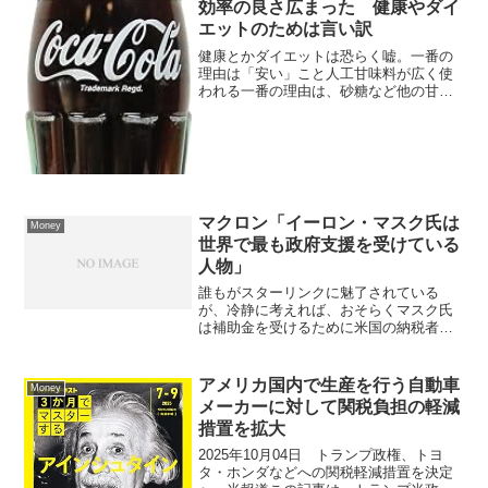
効率の良さ広まった 健康やダイ
エットのためは言い訳
健康とかダイエットは恐らく嘘。一番の
理由は「安い」こと人工甘味料が広く使
われる一番の理由は、砂糖など他の甘味
料に比べて「安い」ことです。食品企業
はコスト削減や利益確保、株主への還元
を重視しており、健康やダイエットのた
めではなく経済的な利益の...
マクロン「イーロン・マスク氏は
Money
世界で最も政府支援を受けている
人物」
誰もがスターリンクに魅了されている
が、冷静に考えれば、おそらくマスク氏
は補助金を受けるために米国の納税者の
お金を世界で最も多く懐に入れている人
物の一人だろう。その金額は数十億ドル
マスクは国からの補助金でビジネスをし
アメリカ国内で生産を行う自動車
Money
ているイーロン・マスク氏率...
メーカーに対して関税負担の軽減
措置を拡大
2025年10月04日 トランプ政権、トヨ
タ・ホンダなどへの関税軽減措置を決定