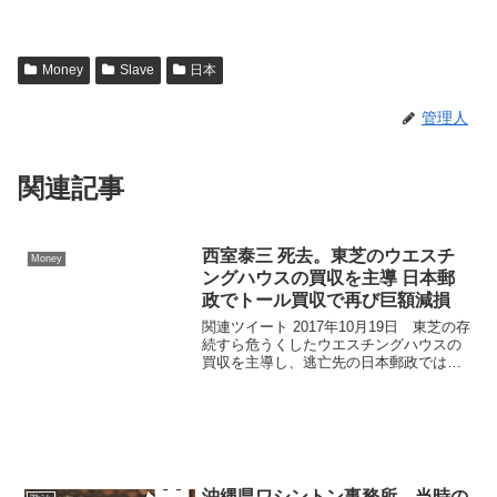
Money
Slave
日本
管理人
関連記事
西室泰三 死去。東芝のウエスチ
Money
ングハウスの買収を主導 日本郵
政でトール買収で再び巨額減損
関連ツイート 2017年10月19日 東芝の存
続すら危うくしたウエスチングハウスの
買収を主導し、逃亡先の日本郵政ではト
ール買収で再び巨額減損。経営者人生で
軽く1兆円は吹き飛ばしているはずなんだ
けど、常に特等席で遇されていた西室泰
三が死にまし...
沖縄県ワシントン事務所 当時の