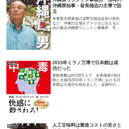
政治
沖縄県知事・翁長雄志の主導で設
立
米軍普天間基地の辺野古移設反対の意向
など、沖縄の立場をアメリカに伝えるた
めの拠点沖縄県ワシントン事務所 手続
き不備で閉鎖 設立・運営の重大な問題が
判明概要 沖縄県がアメリカ・ワシントン
D.C.に設置していた「沖縄県ワシントン
事務所」が、手続...
2015年ミラノ万博で日本館は成
Money
功だった
来館者数は約228万人で、全来場者の約1
割と大成功2015年ミラノ万博における日
本館は大成功を収めました。会期中の来
館者数は約228万人で、全来場者の約1割
にあたります。日本館は博覧会国際事務
局主催の「パビリオンプライズ」にて展
示デザイン部...
人工甘味料は製造コストの安さと
Money