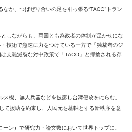
なか、つばぜり合いの足を引っ張る“TACO”トラン
るとしながらも、両国とも為政者の体制が足かせにな
事・技術で急速に力をつけている一方で「独裁者のジ
は支離滅裂な対中政策で「TACO」と揶揄される存
ルス機、無人兵器などを披露し台湾侵攻をにらむ。
通じて援助を約束し、人民元を基軸とする新秩序を意
ドローン）で研究力・論文数において世界トップに。