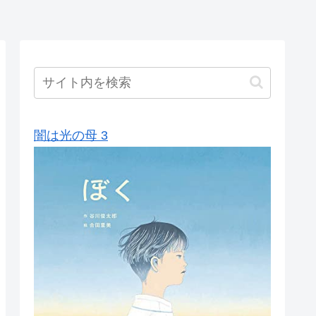
闇は光の母 3