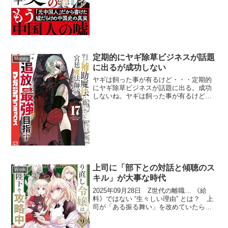
03月...
定期的にヤギ除草ビジネスが話題
Money
に出るが成功しない
ヤギは飼った事が有るけど・・・定期的
にヤギ除草ビジネスが話題に出る。成功
しないね。ヤギは飼った事が有るけど狭
い空間で多頭放牧すると争って嫌いな草
も食べてくれるが柵をしても逃げるし紐
で繋いだら絡まってるし管理が大変。結
構人に攻撃するから道路か...
上司に「部下との対話と傾聴のス
Work
キル」が大事な時代
2025年09月28日 Z世代の離職… 《給
料》ではない “生々しい理由” とは？ 上
司が「ある振る舞い」を改めていたら
「辞めなかった」の声Z世代が職場を離れ
る大きな理由は「給料」よりも「上司の