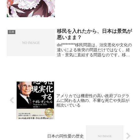
言い方や伝え方」にあることが調査で示
されていま...
移民を入れたから、日本は景気が
日本
悪いまま？
dxf********移民問題は、治安悪化や文化の
違いによる衝突の問題だけではなく、経
済・景気に直結する問題なのです。移民
を入れたから、日本は景気が悪いままな
のです。企業が賃金アップまたは生産性
向上の投資をするのが嫌で、安価な労働
力を求めた...
アメリカでは機密性の高い政府プログラ
ムに関わる人物の、不審な死亡や失踪が
相次いでいる
日本の同性愛の歴史