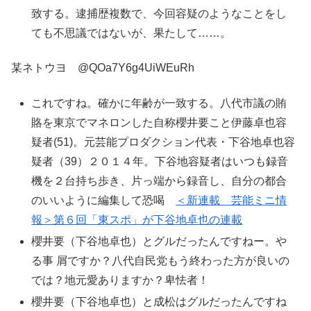
致する。逮捕歴複数で、今回容疑のようなことをし
ても不思議ではないが、果たして……。
某ネトウヨ @QOa7Y6g4UiWEuRh
これですね。確かに年齢が一致する。八代市議の賄
賂を東京でマネロンした自称櫻井要こと伊藤卓也容
疑者(51)。元芸能プロダクション代表・下谷地卓也容
疑者（39）２０１４年。下谷地容疑者はいつも録音
機を２台持ち歩き、片っ端から録音し、自分の都合
のいいように編集して恐喝
＜新連載 芸能ミニ情
報＞第６回「東スポ」が下谷地卓也の連載
櫻井要（下谷地卓也）とグルだったんですねー。や
る事 屑ですか？八代自民党もう終わった方が良いの
では？地元愛ありますか？卑怯者！
櫻井要（下谷地卓也）と成松はグルだったんですね