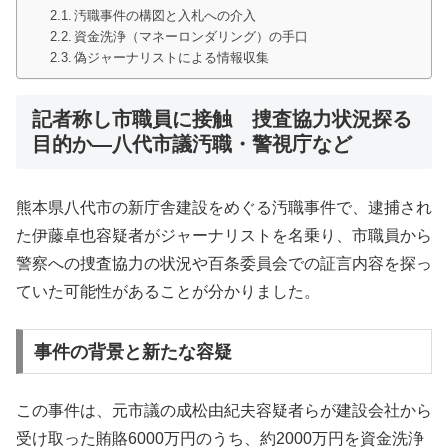
汚職事件の構図と入札への介入
資金洗浄（マネーロンダリング）の手口
偽ジャーナリストによる情報収集
記者称し市職員に接触 捜査協力状況探る
目的か―八代市議汚職・警視庁など
熊本県八代市の新庁舎建設をめぐる汚職事件で、逮捕され
た伊藤卓也容疑者がジャーナリストを名乗り、市職員から
警察への捜査協力の状況や百条委員会での証言内容を探っ
ていた可能性があることが分かりました。
事件の背景と新たな容疑
この事件は、元市議の成松由紀夫容疑者らが建設会社から
受け取った賄賂6000万円のうち、約2000万円を資金洗浄