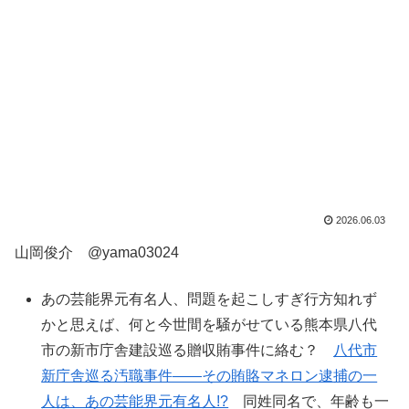
2026.06.03
山岡俊介 @yama03024
あの芸能界元有名人、問題を起こしすぎ行方知れず
かと思えば、何と今世間を騒がせている熊本県八代
市の新市庁舎建設巡る贈収賄事件に絡む？
八代市
新庁舎巡る汚職事件——その賄賂マネロン逮捕の一
人は、あの芸能界元有名人!?
同姓同名で、年齢も一