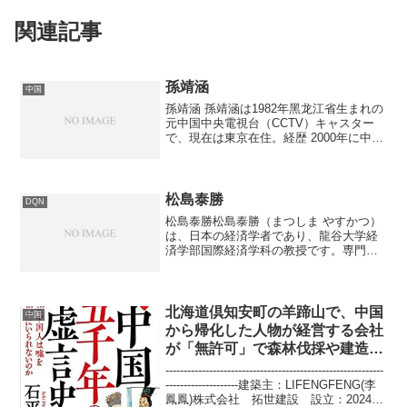
関連記事
孫靖涵
中国
孫靖涵 孫靖涵は1982年黑龙江省生まれの
元中国中央電視台（CCTV）キャスター
で、現在は東京在住。​経歴 2000年に中国
伝媒大学（旧北京放送学院）に入学し、
2003年のMTV音楽番組司会者コンテスト
で中国地区1位、全国3位を獲得。200...
松島泰勝
DQN
松島泰勝松島泰勝（まつしま やすかつ）
は、日本の経済学者であり、龍谷大学経
済学部国際経済学科の教授です。専門分
野は「島嶼（とうしょ）経済論」や「内
発的発展論」であり、沖縄をはじめとす
る島々の経済的・政治的自立をテーマに
研究を続けています。ま...
北海道倶知安町の羊蹄山で、中国
中国
から帰化した人物が経営する会社
が「無許可」で森林伐採や建造物
の建設、道路の造成
------------------------------------------------------------
--------------------建築主：LIFENGFENG(李
鳳鳳)株式会社 拓世建設 設立：2024年