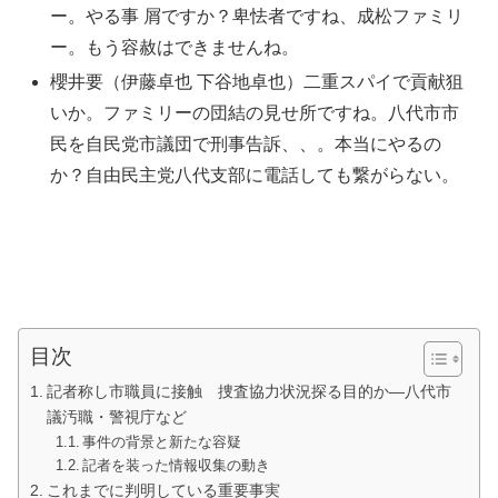
ー。やる事 屑ですか？卑怯者ですね、成松ファミリ
ー。もう容赦はできませんね。
櫻井要（伊藤卓也 下谷地卓也）二重スパイで貢献狙
いか。ファミリーの団結の見せ所ですね。八代市市
民を自民党市議団で刑事告訴、、。本当にやるの
か？自由民主党八代支部に電話しても繋がらない。
目次
記者称し市職員に接触 捜査協力状況探る目的か―八代市
議汚職・警視庁など
事件の背景と新たな容疑
記者を装った情報収集の動き
これまでに判明している重要事実