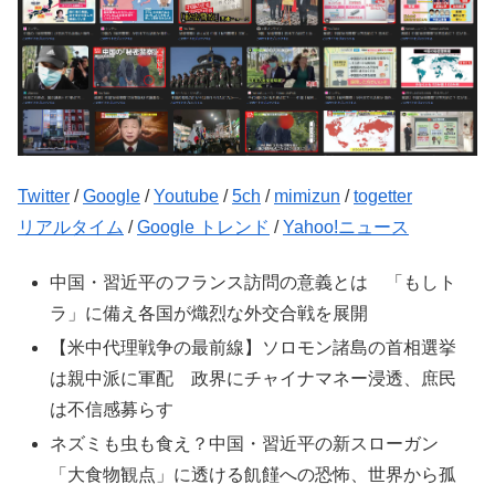
Twitter
/
Google
/
Youtube
/
5ch
/
mimizun
/
togetter
リアルタイム
/
Google トレンド
/
Yahoo!ニュース
中国・習近平のフランス訪問の意義とは 「もしト
ラ」に備え各国が熾烈な外交合戦を展開
【米中代理戦争の最前線】ソロモン諸島の首相選挙
は親中派に軍配 政界にチャイナマネー浸透、庶民
は不信感募らす
ネズミも虫も食え？中国・習近平の新スローガン
「大食物観点」に透ける飢饉への恐怖、世界から孤