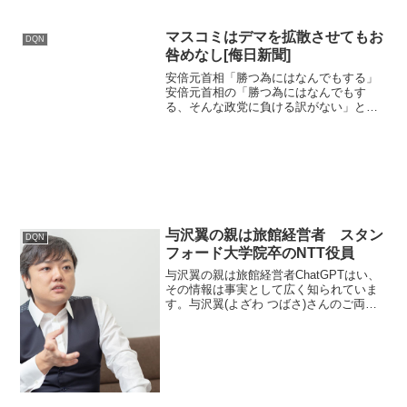
マスコミはデマを拡散させてもお
DQN
咎めなし[侮日新聞]
安倍元首相「勝つ為にはなんでもする」
安倍元首相の「勝つ為にはなんでもす
る、そんな政党に負ける訳がない」とい
う言葉を『安倍「勝つ為にはなんでもす
る」』と報じたのと全く同じ構図。 まさ
にマスゴミって感じだな。売日新聞「報
道の自由」「国民は知りた...
与沢翼の親は旅館経営者 スタン
DQN
フォード大学院卒のNTT役員
与沢翼の親は旅館経営者ChatGPTはい、
その情報は事実として広く知られていま
す。与沢翼(よざわ つばさ)さんのご両親
は、旅館を経営していたとされていま
す。彼は埼玉県出身で、幼少期は比較的
裕福な家庭環境で育ったようです。特に
父親が旅館を経営...