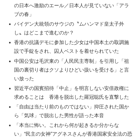
の日本へ激励のエール／日本人が見ていない「アラ
ブの春」
バイデン大統領のサウジの〝ムハンマド皇太子外
し〟はどこまで進むのか？
香港の抗議デモに参加した少女は中国本土の取調施
設で手錠をされ、囚人ベストを着せられていた
中国公安は毛沢東の「人民民主専制」を引用し「祖
国の裏切り者はクソよりひどい扱いを受ける」と言
い放った
習近平の国賓招待「中止」を明言しない安倍政権に
求めることは 香港を脱出した羅冠聡氏を直撃した
「自由は当たり前のものではない」抑圧された国か
ら「気球」で脱出した男性が語った本音
「本当に怖い。これから何が起きるか分からな
い」“民主の女神”アグネスさんが香港国家安全法の恐