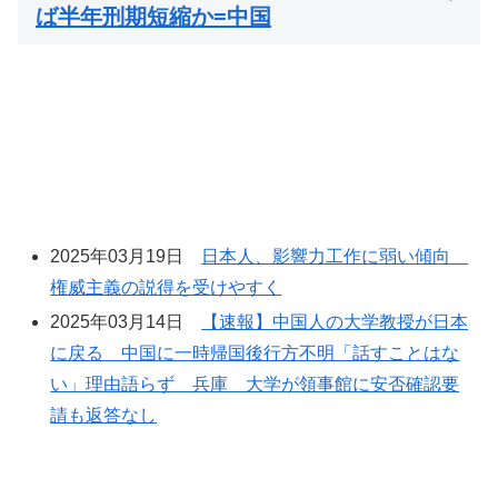
ば半年刑期短縮か=中国
2025年03月19日
日本人、影響力工作に弱い傾向
権威主義の説得を受けやすく
2025年03月14日
【速報】中国人の大学教授が日本
に戻る 中国に一時帰国後行方不明「話すことはな
い」理由語らず 兵庫 大学が領事館に安否確認要
請も返答なし