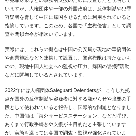
や犯罪対策などの事務的支援のために設置したと説明して
いますが、人権団体や一部の外国政府は、反体制派や犯罪
容疑者を脅して中国に帰国させるために利用されていると
指摘しています。このため、各国で「主権侵害」として調
査や閉鎖命令が相次いでいます。
実際には、これらの拠点は中国の公安局が現地の華僑団体
や商業施設などと連携して設置し、警察権限は持たないも
のの、現地中国人社会への監視や圧力、帰国の“説得”活動
などに関与しているとされています。
2022年には人権団体Safeguard Defendersが、こうした拠
点が国外の反体制派や容疑者に対する嫌がらせや強要の手
段として使われていると報告し、国際的な問題となりまし
た。中国側は「海外サービスステーション」などと呼び、
あくまで行政手続きや支援が主目的だと主張しています
が、実態を巡っては各国で調査・監視が強化されていま