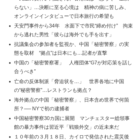
らない」…決断に至る心境は 精神の病に苦しみ、
オンラインインタビューで日本旅行の希望も
天安門事件から34年 水面下で市民“締め付け” 拘束
から逃れた男性「彼らは海外でも手を出す」
抗議集会の参加者を監視か、中国「秘密警察」の実
態を取材 “拠点”は日本にも…記者が直撃
中国の「秘密警察署」 人権団体“G7が対応策を話し
合うべき”
亡命の反体制派「脅迫状を…」 世界各地に中国
の“秘密警察”…レストランも拠点？
海外拠点の中国「秘密警察」、日本含め世界で何箇
所？── NYで初の逮捕者
中国秘密警察30カ国に展開 マンチェスター総領事
館の暴力事件は習近平「戦狼外交」の近未来だ
１０年前の３月１８日、カイロで発信された震災後