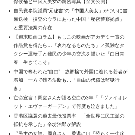
僚候補と中国人美女の親密写真【全文公開】
自民党参院議員“元秘書”の「中国人美女」がついに書
類送検 捜査のウラにあった中国「秘密警察拠点」
と重要法案の存在
【週末映画コラム】もしこの映画がアカデミー賞の
作品賞を得たら…『哀れなるものたち』／孤独なタ
クシー運転手と難民の少年の交流を描いた『白日青
春 生きてこそ』
中国で奪われた“自由” 故郷捨て外国に逃れる若者が
増加 一方で残る決断も…「自由の代償は監獄行
き」
亡命宣言！周庭さんが語る空白の3年「『ヴァイオレ
ット・エヴァーガーデン』で何度も泣きました」
香港区議選の過去最低投票率 「全世界に民主派の
抵抗を示した」辛坊治郎が解説
〝民主の女神〟周庭さん、香港には「恐らく一生戻