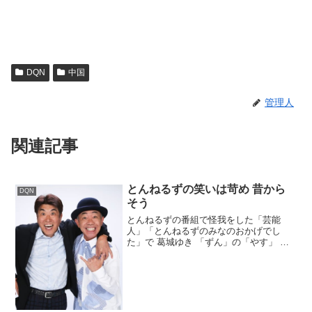
DQN
中国
管理人
関連記事
とんねるずの笑いは苛め 昔から
DQN
そう
とんねるずの番組で怪我をした「芸能
人」「とんねるずのみなのおかげでし
た」で 葛城ゆき 「ずん」の「やす」 小
木が骨折の重傷を負っているから、その
イメージが強そうだけど。Twitter /
Google / Youtube / 5ch / m...