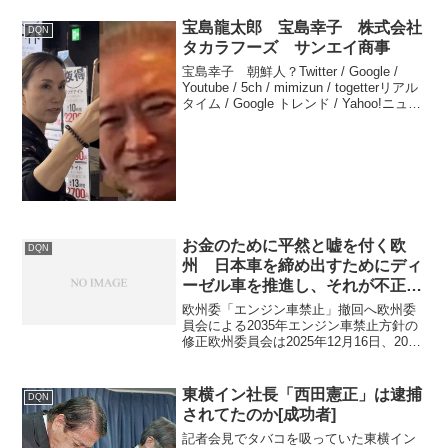
宝島龍太郎 宝島幸子 株式会社
DQN
タカラフーズ サンエイ商事
宝島幸子 朝鮮人？Twitter / Google /
Youtube / 5ch / mimizun / togetterリアル
タイム / Google トレンド / Yahoo!ニュー
ス宝島龍太郎 中国人？Twitter / Googl...
お金のために平然と嘘を付く欧
DQN
州 日本車を締め出すためにディ
ーゼル車を推進し、それが不正で
挫折すると今度はEVへと極端に
欧州委「エンジン車禁止」撤回へ欧州委
振った歴史
員会による2035年エンジン車禁止方針の
修正欧州委員会は2025年12月16日、2035
年に予定していた新車販売におけるエン
ジン車（内燃機関車）の事実上の禁止方
針を転換し、一定の条件付きで継続販売
東横イン社長「西田憲正」は逮捕
DQN
を認める...
されてたのか[成功者]
記者会見でタバコを吸っていた東横イン