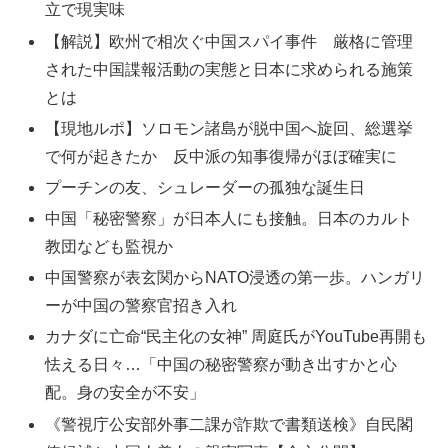
立で現実味
【解説】欧州で相次ぐ中国スパイ事件 厳格に管理
された中国諜報活動の実態と日本に求められる施策
とは
【現地ルポ】ソロモン諸島が脱中国へ旋回、総選挙
で何が起きたか 反中派の知事復帰がほぼ確実に
プーチンの友、シュレーダーの孤独な誕生日
中国「秘密警察」が日本人にも接触。日本のカルト
教団なども監視か
中国警察が表玄関からNATO浸透の第一歩。ハンガリ
ーが中国の警察官招き入れ
カナダに亡命“民主化の女神” 周庭氏がYouTube再開も
怯える日々…「中国の秘密警察が動き出すかと心
配。身の安全が不安」
《警視庁公安部外事二課が詐欺で書類送検》自民閣