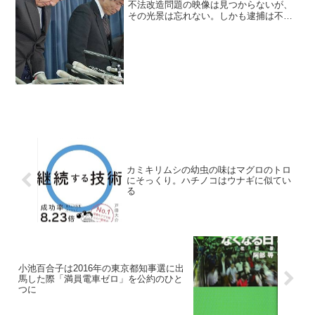
不法改造問題の映像は見つからないが、
その光景は忘れない。しかも逮捕は不正
改造とは別件。心底カスつか、成功する
奴は悪いことを屁とも思わず実行しての
けるクズ。2ch / Twitter / Google / ...
カミキリムシの幼虫の味はマグロのトロ
にそっくり。ハチノコはウナギに似てい
る
小池百合子は2016年の東京都知事選に出
馬した際「満員電車ゼロ」を公約のひと
つに