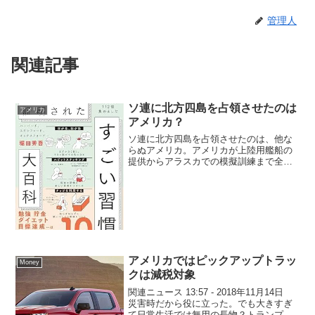
管理人
関連記事
ソ連に北方四島を占領させたのは
アメリカ
アメリカ？
ソ連に北方四島を占領させたのは、他な
らぬアメリカ。アメリカが上陸用艦船の
提供からアラスカでの模擬訓練まで全面
的に支援してた。詳しくは「プロジェク
トフラ」で検索すべし。ちなみに韓国に
よる竹島占領を黙認したのもアメリカ。
当時はまだ自衛隊がなく防...
アメリカではピックアップトラッ
Money
クは減税対象
関連ニュース 13:57 - 2018年11月14日
災害時だから役に立った。でも大きすぎ
て日常生活では無用の長物？トランプ大