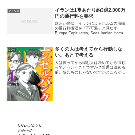
イランは1隻あたり約3億2,000万
アメリカ
円の通行料を要求
欧州が降伏、イランによるホルムズ海峡
の通行料徴収を「不可避」と見なす
Europe Capitulates, Sees Iranian Hormuz
Fee Collection As 'Inevitable'米国・イス
ラエルとイランの衝突...
多くの人は考えてから行動しな
DQN
い。あとで考える
人は買ってから悩む人は決めてから悩む
ってどういうことですか？普通は決める
前、悩むものじゃないですかところが違
うんだなあ......どうして？例えば携帯電
話を買いたい...さあ、どうする?どうっ
て......私はまずお店行きます機能や値段
を調...