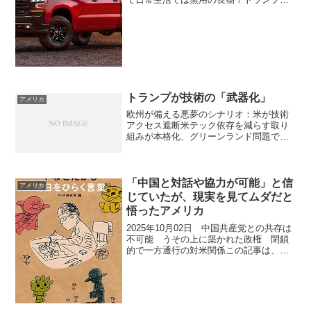
統領が「日本の自動車市場は閉鎖的」
「アメリカの車が日本で売れない」と言
うけど、トヨタであってもこんな車は日
本であま...
トランプが技術の「武器化」
アメリカ
欧州が備える悪夢のシナリオ：米が技術
アクセス遮断米テック依存を減らす取り
組みが本格化、グリーンランド問題で緊
急性高まるEurope Prepares for
Nightmare Scenario: U.S. Cuts Off Tech
Ac...
「中国と対話や協力が可能」と信
アメリカ
じていたが、現実を見てムダだと
悟ったアメリカ
2025年10月02日 中国共産党との共存は
不可能 うその上に築かれた政権 閉鎖
的で一方通行の対米関係この記事は、ハ
ドソン研究所中国センター所長のマイル
ズ・ユーによる対中分析で、中国共産党
との「共存は不可能」であると主張して
います。要旨は以...