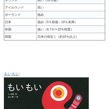
ギリシャ
高い（10％超）
アイルランド
高い
ポーランド
低め
日本
低め（5％前後～10％未満）
米国
低い（6.7％〜10％程度）
韓国
日本の倍近く（約10％以上）
もいもい