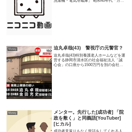
洗濯機・電気冷蔵庫」 昭和40年代「カラ
ーテレビ・クーラー・自家用乗用車
（3C）」氷河期世代の三種の神器は「結
婚・出産・正社員」氷河期世代は不景気
で大変な時代だった...
迫丸卓哉(43) 警視庁の元警官？
Money
迫丸卓哉(43)特別養護老人ホームなどを運
営する静岡市清水区の社会福祉法人「誠
心会」の口座から1500万円を別の会社の
口座に移したとして、静岡県警清水署と
県警刑事部捜査第2課は21日、業務上横領
の疑いで、埼玉県新座市の前理事長迫丸
卓哉容疑者...
メンター。先行した[成功者] 「院
Money
政を敷く」と同義語[YouTuber]
[ヒカル]
成功者見返りもなく世話をしてくれる人