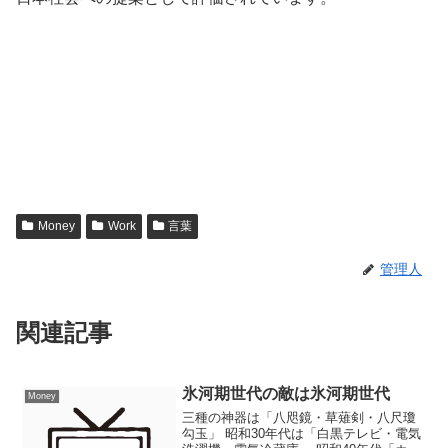
Money
Work
言葉
管理人
関連記事
氷河期世代の敵は氷河期世代
Money
三種の神器は「八咫鏡・草薙剣・八尺瓊
勾玉」 昭和30年代は「白黒テレビ・電気