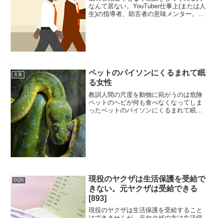
なんて居ない。YouTuber仕事上(または人
生)の指導者、助言者の意味メンター。例
えば企業の経営者引退したい。誰かに自
分の代わりとなって仕事を任せたい。自
分の言うことを聞く、都合の良い人物。
儲けの一部を...
ペットのパイソンにくるまれて眠
言葉
る女性
教訓人間の尺度を動物に宛がうのは危険
ペットのヘビが何も食べなくなってしま
ったペットのパイソンにくるまれて眠る
女性ある女性は、体長2メートルを超える
パイソンと一緒に暮らしていました。女
性は毎晩、パイソンに体をくるんでもら
って眠るようになり、蛇...
現役のヤクザは生活保護を受給で
DQN
きない。元ヤクザは受給できる
[893]
現役のヤクザは生活保護を受給すること
はできませんが、元ヤクザの方は生活保