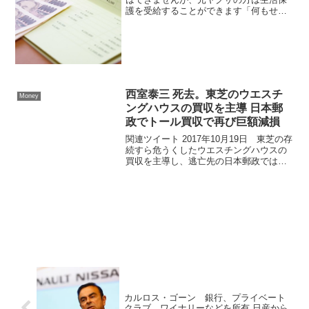
護を受給することができます「何もせず
にもらえる生活保護ほど楽なものはな
い」暴力団幹部が明かす「元ヤクザの生
活保護生活」コロナ禍以降、暴力団組織
を抜け、ヤクザから足を洗う...
西室泰三 死去。東芝のウエスチ
Money
ングハウスの買収を主導 日本郵
政でトール買収で再び巨額減損
関連ツイート 2017年10月19日 東芝の存
続すら危うくしたウエスチングハウスの
買収を主導し、逃亡先の日本郵政ではト
ール買収で再び巨額減損。経営者人生で
軽く1兆円は吹き飛ばしているはずなんだ
けど、常に特等席で遇されていた西室泰
三が死にまし...
カルロス・ゴーン 銀行、プライベート
クラブ、ワイナリーなどを所有 日産から