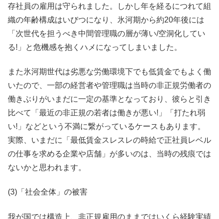
存社員の雇用は守られました。しかし年を経るにつれて組
織の年齢構成はいびつになり、氷河期から約20年後には
「次世代を担うべき中間管理職の層が薄い/空洞化してい
る!」と危機感を抱くハメになってしまいました。
また氷河期世代は劣悪な労働環境下でも低賃金でもよく働
いたので、一部の経営者や管理職は当時の非正規労働者の
働きぶりがいまだに一定の基準となっており、彼らと引き
比べて「最近の非正規の若者は働きが悪い!」「打たれ弱
い!」などという不満に繋がっているケースもあります。
実際、いまだに「最低賃金スレスレの時給で正社員レベル
の仕事を求める企業や店舗」が多いのは、当時の残痕では
ないかと思われます。
(3)「社会全体」の被害
我が国では構造上、非正規雇用のままではいくら経験実績