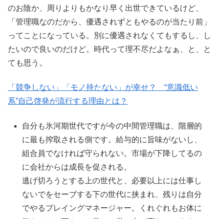
のお陰か、周りよりもかなり早く出世できているけど、
「管理職なのだから、優遇されずともやるのが当たり前」
ってことになっている。別に優遇されなくてもするし、し
たいので良いのだけど。時代って理不尽だよなぁ、と、と
ても思う。
「競争しない」「モノ持たない」が幸せ？ “意識低い
系”自己啓発が流行する理由とは？
自分も氷河期世代ですが今の中間管理職は、階層的
に最も搾取される側です。給与的に旨味がないし、
組合員でなければ守られない。市場が下降してるの
に会社からは成長を促される。
逃げ切ろうとする上の世代と、必要以上には仕事し
ないでをセーブする下の世代に挟まれ、残りは自分
でやるプレイングマネージャー。くれぐれもお体に