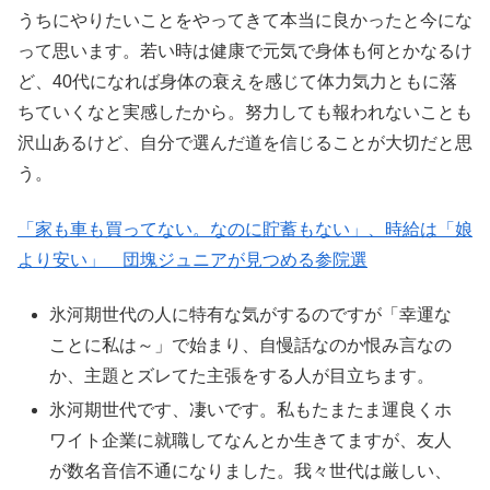
うちにやりたいことをやってきて本当に良かったと今にな
って思います。若い時は健康で元気で身体も何とかなるけ
ど、40代になれば身体の衰えを感じて体力気力ともに落
ちていくなと実感したから。努力しても報われないことも
沢山あるけど、自分で選んだ道を信じることが大切だと思
う。
「家も車も買ってない。なのに貯蓄もない」、時給は「娘
より安い」 団塊ジュニアが見つめる参院選
氷河期世代の人に特有な気がするのですが「幸運な
ことに私は～」で始まり、自慢話なのか恨み言なの
か、主題とズレてた主張をする人が目立ちます。
氷河期世代です、凄いです。私もたまたま運良くホ
ワイト企業に就職してなんとか生きてますが、友人
が数名音信不通になりました。我々世代は厳しい、