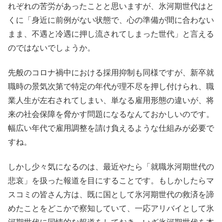
れぞれの苦労があったことと思いますが、氷河期世代はと
くに「身近に前例がない状態で、心の準備が間に合わない
まま、不遇と冷遇に押し流されてしまった世代」と言える
のではないでしょうか。
先般のコロナ禍中における採用抑制も同様ですが、新卒就
職時の景気次第で特定の年代が理不尽を押し付けられ、職
業人生が左右されてしまい、単なる雇用形態の違いが、将
来の社会保障を脅かす問題になるなんておかしいのです。
幅広い年代で雇用調整を請け負えるような仕組みが必要で
すね。
しかし少々気になるのは、最近やたら「就職氷河期世代の
悲哀」を扱った報道を目にすることです。もしかしたらマ
スコミの皆さん方は、既に国として氷河期世代の救済を諦
めたことをどこかで察知していて、一応アリバイとして氷