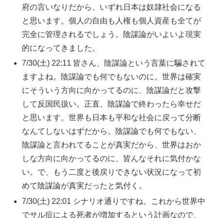
府の言いなりだから、いずれ日本は奴隷社会になる
と思います。個人の自由も人権も個人資産も全てが
完全に管理されるでしょう。陰謀論がいよいよ現実
的になってきました。
7/30(土) 22:11 皆さん、陰謀論という言葉に騙されて
ますよね。陰謀論でも何でもないのに。世界は確実
にそういう方向に向かってるのに、陰謀論だと攻撃
して反国民扱い。正直、陰謀論で終わったら幸せだ
と思います。世界も日本も平和な社会に戻って分断
なんてしないはずだから。陰謀論でも何でもない、
陰謀論と言われてることが真実だから、世界はおか
しな方向に向かってるのに、皆んなそれに気付かな
い。で、もう二度と後戻りできない状況になって初
めて陰謀論が真実だったと気付く。
7/30(土) 22:01 シナリオ通りですね。これから世界中
でサル痘による死者が増加するという計画なので、