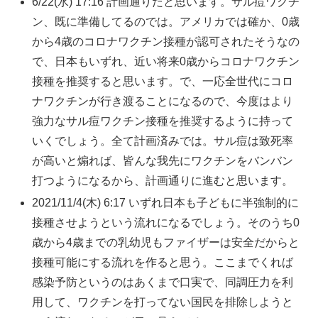
6/22(水) 17:16 計画通りだと思います。サル痘ワクチ
ン、既に準備してるのでは。アメリカでは確か、0歳
から4歳のコロナワクチン接種が認可されたそうなの
で、日本もいずれ、近い将来0歳からコロナワクチン
接種を推奨すると思います。で、一応全世代にコロ
ナワクチンが行き渡ることになるので、今度はより
強力なサル痘ワクチン接種を推奨するように持って
いくでしょう。全て計画済みでは。サル痘は致死率
が高いと煽れば、皆んな我先にワクチンをバンバン
打つようになるから、計画通りに進むと思います。
2021/11/4(木) 6:17 いずれ日本も子どもに半強制的に
接種させようという流れになるでしょう。そのうち0
歳から4歳までの乳幼児もファイザーは安全だからと
接種可能にする流れを作ると思う。ここまでくれば
感染予防というのはあくまで口実で、同調圧力を利
用して、ワクチンを打ってない国民を排除しようと