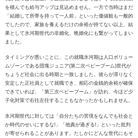
を積んでも給与アップは見込めません。一方で当時はまだ
「結婚して所帯を持って一人前」といった価値観も一般的
でしたので、家族を養えるだけの余裕が持てない以上、結
果として氷河期世代の非婚化、晩婚化にも繋がってしまい
ました。
タイミングが悪いことに、この就職氷河期は人口ボリュー
ムゾーンである団塊ジュニア(第二次ベビーブーム)世代が
ちょうど社会に出る時期と一致しました。彼らが滞りなく
安定した正社員として就職でき、相応の金銭的余裕が確保
できていれば、「第三次ベビーブーム」が訪れ、今ほど少
子化対策で右往左往することもなかったかもしれません。
氷河期世代に対しては「自分たちの苦境をなんでも社会と
か時代のせいにするな!」「他責が過ぎる!」といった批判
が寄せられることがあります。たしかにどんな世代にもそ