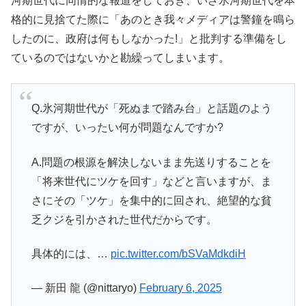
河期世代に同情的な報道をしておき、いざ氷河期世代を本
格的に見捨てた際に「あのとき我々メディアは警鐘を鳴ら
したのに、政府は何もしなかった!」と批判する準備をし
ているのではないかと勘繰ってしまいます。
Q.氷河期世代が「死ぬまで踏み台」と話題のよう
ですが、いったい何が問題なんですか?
A.問題の根源を解決しないまま先送りすることを
「将来世代にツケを回す」などと言いますが、ま
さにその「ツケ」を集中的に回され、絶望的な貧
乏クジを引かされた世代だからです。
具体的には、…
pic.twitter.com/bSVaMdkdiH
— 新田 龍 (@nittaryo)
February 6, 2025