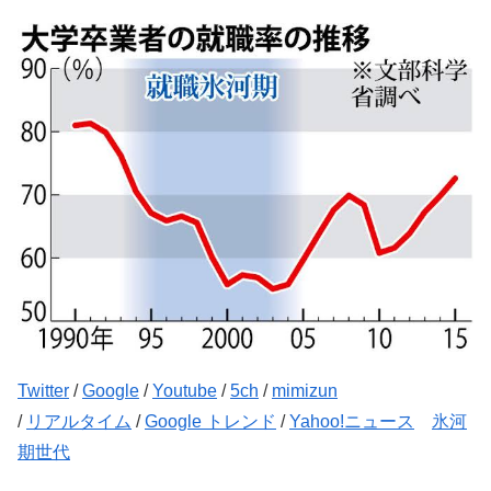
Twitter
/
Google
/
Youtube
/
5ch
/
mimizun
/
リアルタイム
/
Google トレンド
/
Yahoo!ニュース
氷河
期世代