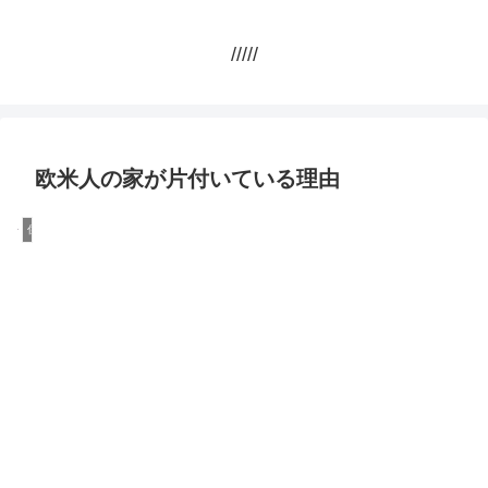
/////
欧米人の家が片付いている理由
住