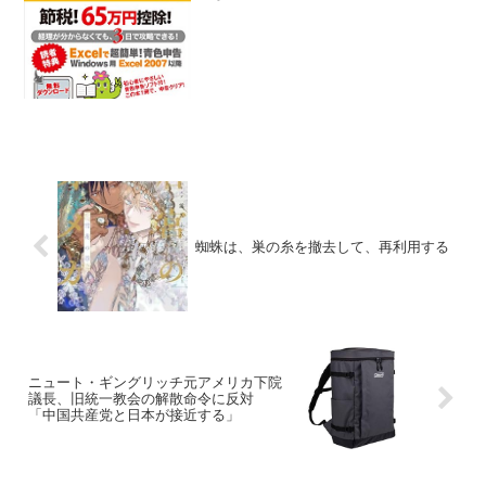
超簡単!青色申告52017/01/20(金)
13:22:57.22 ID:EJqFpgwiマイナンバーが
定着すれば会計事務所が無...
蜘蛛は、巣の糸を撤去して、再利用する
ニュート・ギングリッチ元アメリカ下院
議長、旧統一教会の解散命令に反対
「中国共産党と日本が接近する」