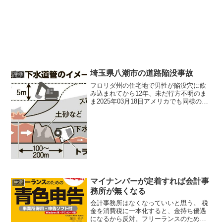
/ Google / Youtube / okwave2017年10月
12日 gnew (fyopaq) 誰...
埼玉県八潮市の道路陥没事故
生活
フロリダ州の住宅地で男性が陥没穴に飲
み込まれてから12年、未だ行方不明のま
ま2025年03月18日アメリカでも同様のケ
ースが起きていた。2013年03月にフロリ
ダ州の民家が突然穴に飲み込まれ、寝室
で眠っていた男性が地下へと吸い込まれ
てしまっ...
マイナンバーが定着すれば会計事
生活
務所が無くなる
会計事務所はなくなっていいと思う。 税
金を消費税に一本化すると、金持ち優遇
になるから反対。フリーランスのための