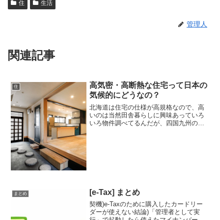
住
生活
管理人
関連記事
高気密・高断熱な住宅って日本の
住
気候的にどうなの？
北海道は住宅の仕様が高規格なので、高
いのは当然田舎暮らしに興味あっていろ
いろ物件調べてるんだが、四国九州の過
疎ってる田舎なら300万か400万で土地付
きの家買える。奄美大島にはポロ家とは
言え、120万の一戸建てってあったぞ。不
思議なことに北...
[e-Tax] まとめ
まとめ
契機)e-Taxのために購入したカードリー
ダーが使えない結論)「管理者として実
行」で起動したら使えたマイナンバーカ