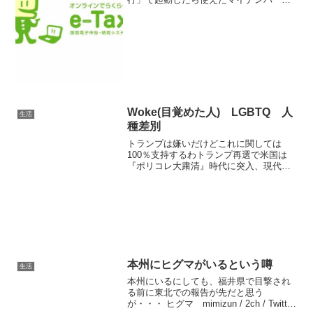
ードの認証に失敗しました。(エラーコー
ドERR900)e-Taxエラー集同じものなのに
呼び名を変えるとか、バカとしか マイナ
ン...
Woke(目覚めた人) LGBTQ 人
生活
種差別
トランプは嫌いだけどこれに関しては
100％支持するわトランプ再選で米国は
『ポリコレ大粛清』時代に突入、現代の
アメリカ政治を語る上で絶対に欠かせな
い単語『Woke』の意味とその実例に対す
る海外の反応「女性」は生物学的女性の
み、トランスは除外 ...
本州にヒグマがいるという噂
生活
本州にいるにしても、福井県で目撃され
る前に東北での報告が先だと思う
が・・・ ヒグマ mimizun / 2ch / Twitter