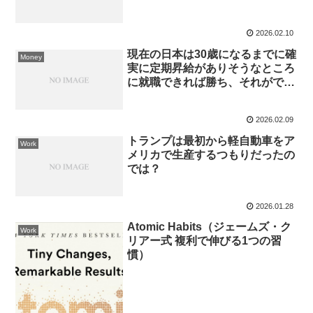
2026.02.10
現在の日本は30歳になるまでに確
Money
実に定期昇給がありそうなところ
に就職できれば勝ち、それができ
なければ負け、という勝敗の法則
が確立している
2026.02.09
トランプは最初から軽自動車をア
Work
メリカで生産するつもりだったの
では？
2026.01.28
Atomic Habits（ジェームズ・ク
Work
リアー式 複利で伸びる1つの習
慣）