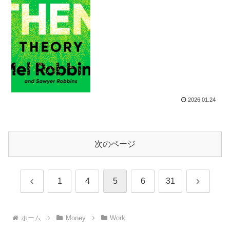
2026.01.24
次のページ
前
次
1
4
5
6
31
へ
へ
ホーム
Money
Work