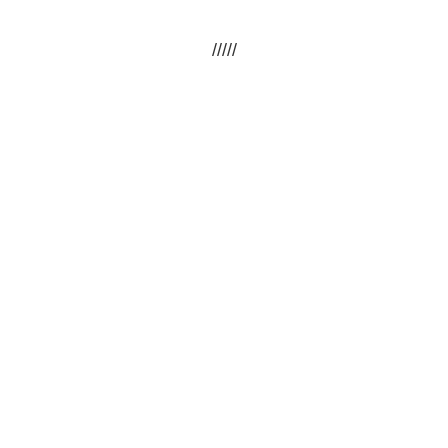
/////