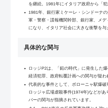
を継続。1981年にイタリア政府から「
1981年、銀行家ミケーレ・シンドーナ
軍・警察・諜報機関幹部、銀行家、メデ
になり、イタリア社会に大きな衝撃を与
具体的な関与
ロッジP2は、「鉛の時代」に発生した
経済犯罪、政府転覆計画への関与が疑わ
代表的な事件として、ボローニャ駅爆破事件(
ロッジャ広場虐殺事件(1974年)などが
バーの関与が指摘されています。