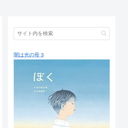
闇は光の母 3