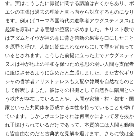
す。実はこうしたに隷従に関する議論は古くからあり、ボ
エシの主張は過去の理論と真っ向から対立するものになり
ます。例えばローマ帝国時代の進学者アウグスティヌスは
起源を原罪による意思の堕落に求めました。キリスト教で
はアダムとイヴが神の意に背き禁断の果実を口にしたこと
を原罪と呼び、人類は皆生まれながらにして罪を背負って
いるとされます。こうした前提に立った上でアウグスティ
ヌスは神が地上の平和を保つため意思の弱い人間を支配者
に服従させるように定めたと主張しました。また古代ギリ
シャの哲学者アリストテレスも支配や隷属を自然なものと
して解釈しました。彼はその根拠として自然界に階層とい
う秩序が存在していることや、人間が家族・村・都市・国
家といった共同体を形成する本性を持っていることを挙げ
ています。しかしボエシはそれは何者かによって牙を抜か
れ手懐けられているだけであって、本質的には人間も動物
も皆自由なのだと古典的な見解を退けます。さらに彼は全