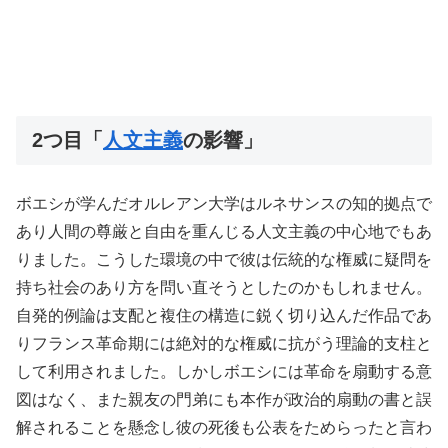
2つ目「
人文主義
の影響」
ボエシが学んだオルレアン大学はルネサンスの知的拠点で
あり人間の尊厳と自由を重んじる人文主義の中心地でもあ
りました。こうした環境の中で彼は伝統的な権威に疑問を
持ち社会のあり方を問い直そうとしたのかもしれません。
自発的例論は支配と複住の構造に鋭く切り込んだ作品であ
りフランス革命期には絶対的な権威に抗がう理論的支柱と
して利用されました。しかしボエシには革命を扇動する意
図はなく、また親友の門弟にも本作が政治的扇動の書と誤
解されることを懸念し彼の死後も公表をためらったと言わ