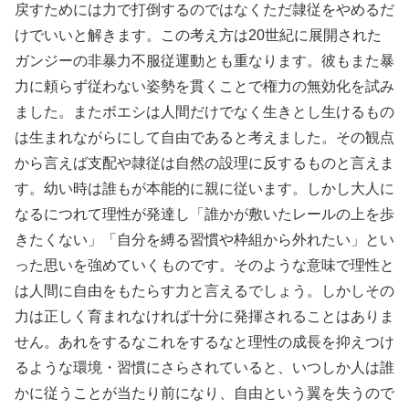
戻すためには力で打倒するのではなくただ隷従をやめるだ
けでいいと解きます。この考え方は20世紀に展開された
ガンジーの非暴力不服従運動とも重なります。彼もまた暴
力に頼らず従わない姿勢を貫くことで権力の無効化を試み
ました。またボエシは人間だけでなく生きとし生けるもの
は生まれながらにして自由であると考えました。その観点
から言えば支配や隷従は自然の設理に反するものと言えま
す。幼い時は誰もが本能的に親に従います。しかし大人に
なるにつれて理性が発達し「誰かが敷いたレールの上を歩
きたくない」「自分を縛る習慣や枠組から外れたい」とい
った思いを強めていくものです。そのような意味で理性と
は人間に自由をもたらす力と言えるでしょう。しかしその
力は正しく育まれなければ十分に発揮されることはありま
せん。あれをするなこれをするなと理性の成長を抑えつけ
るような環境・習慣にさらされていると、いつしか人は誰
かに従うことが当たり前になり、自由という翼を失うので