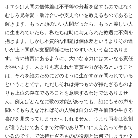
ボエシは人間の個体差は不平等や分断を促すものではなく
むしろ兄弟愛・助け合いや支え合いを教えるものであると
解きます。もっと頭のいい人間だったら。もっと美しい人
に生まれていたら。私たちは時に与えられた教遇に不満を
抱きます。しかし本質的な問題は個体差というよりその違
いが上下関係や支配関係に転じやすいという点にありま
す。古の格言にあるように、大いなる力には大いなる責任
が伴います。人よりも恵まれた支質や力があるということ
は、それを誰のためにどのように生かすかが問われている
ということです。ただしそれは持つものが持たざるものよ
りも上位の存在であることを意味するわけではありませ
ん。例えばどんなに歌の才能があっても、誰にもその声を
聞いてもらえなければその人物は自分の存在価値や生きる
喜びを見失ってしまうかもしれません。つまり両者は役割
が違うだけであくまで対等であり互いに支え合って生きて
いるのです。では持たざるものの役割とは何でしょうか？