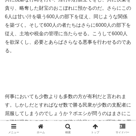
貪り、略奪した財宝のおこぼれに預かるのだ。さらにこの
6人は甘い汁を吸う600人の部下を従え、同じような関係
を築づく。そして600人の者たちはさらに6000人の部下を
従え、土地や税金の管理に当たらせる。こうして6000人
を欲深くし、必要とあらばさらなる悪事を行わせるのであ
る。
何事においても少数よりも多数の方が有利だと言われま
す。しかしだとすればなぜ数で勝る民衆が少数の支配者に
屈服してしまうのでしょうか？ボエシが問うのはまさにこ
の逆転現象なのです。そこで彼が注目したのが圧政者の周
りにいる側と、彼らを中心に築き上げられる利権構造で
メニュー
ホーム
検索
トップ
サイドバー