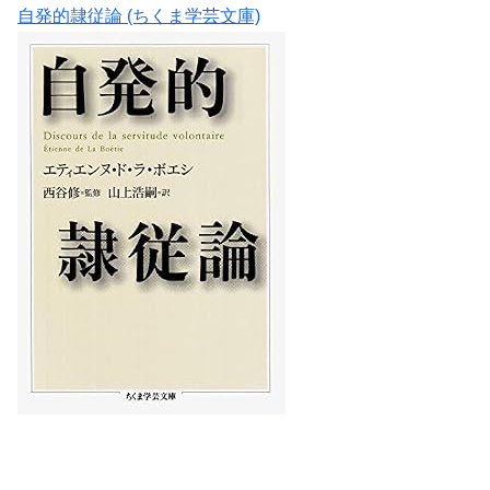
自発的隷従論 (ちくま学芸文庫)