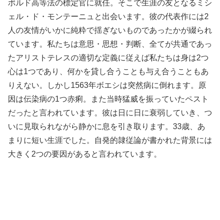
ボルド高等法の標定官に就任。そこで生涯の友となるミシ
ェル・ド・モンテーニュと出会います。彼の代表作には2
人の友情がいかに純粋で揺ぎないものであったかが綴られ
ています。私たちは意思・思想・判断、全てが共通であっ
たアリストテレスの適切な定義に従えば私たちは身は2つ
心は1つであり、何かを貸し合うことも与え合うこともあ
りえない。しかし1563年ボエシは突然病に倒れます。原
因は伝染病の1つ赤痢。また当時猛威を振っていたペスト
だったと言われています。彼は日に日に衰弱していき、つ
いに見取られながら静かに息を引き取ります。33歳、あ
まりに短い生涯でした。自発的隷従論が書かれた背景には
大きく2つの要因があると言われています。