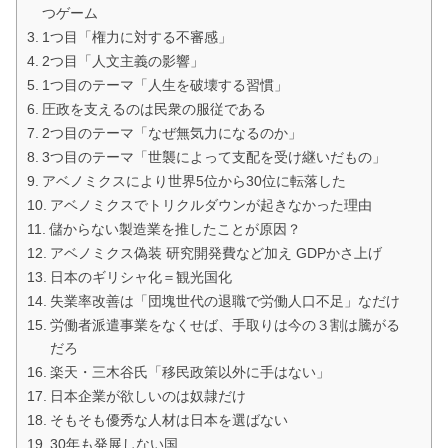
つゲーム
1つ目「権力に対する不審感」
2つ目「人文主義の影響」
1つ目のテーマ「人生を破壊する習慣」
圧政を支えるのは民衆の服従である
2つ目のテーマ「なぜ無気力になるのか」
3つ目のテーマ「世襲によって支配を受け継いだもの」
アベノミクスにより世界5位から30位に転落した
アベノミクスでトリクルダウンが起きなかった理由
儲からない製造業を推したことが原因？
アベノミクス偽装 研究開発費など加え GDPかさ上げ
日本のギリシャ化＝観光国化
失業率改善は「団塊世代の退職で労働人口不足」なだけ
労働者派遣事業をなくせば、手取りは今の３割は騰がる
だろ
楽天・三木谷氏「移民政策以外に手はない」
日本企業が欲しいのは奴隷だけ
そもそも優秀な人材は日本を選ばない
30年も発展しない国