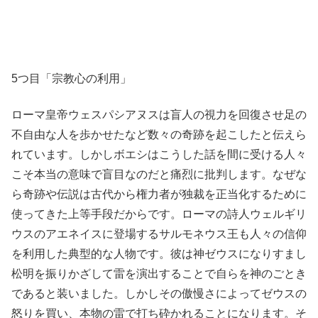
5つ目「宗教心の利用」
ローマ皇帝ウェスパシアヌスは盲人の視力を回復させ足の
不自由な人を歩かせたなど数々の奇跡を起こしたと伝えら
れています。しかしボエシはこうした話を間に受ける人々
こそ本当の意味で盲目なのだと痛烈に批判します。なぜな
ら奇跡や伝説は古代から権力者が独裁を正当化するために
使ってきた上等手段だからです。ローマの詩人ウェルギリ
ウスのアエネイスに登場するサルモネウス王も人々の信仰
を利用した典型的な人物です。彼は神ゼウスになりすまし
松明を振りかざして雷を演出することで自らを神のごとき
であると装いました。しかしその傲慢さによってゼウスの
怒りを買い、本物の雷で打ち砕かれることになります。そ