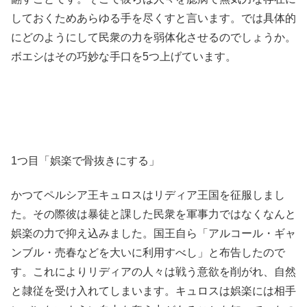
しておくためあらゆる手を尽くすと言います。では具体的
にどのようにして民衆の力を弱体化させるのでしょうか。
ボエシはその巧妙な手口を5つ上げています。
1つ目「娯楽で骨抜きにする」
かつてペルシア王キュロスはリディア王国を征服しまし
た。その際彼は暴徒と課した民衆を軍事力ではなくなんと
娯楽の力で抑え込みました。国王自ら「アルコール・ギャ
ンブル・売春などを大いに利用すべし」と布告したので
す。これによりリディアの人々は戦う意欲を削がれ、自然
と隷従を受け入れてしまいます。キュロスは娯楽には相手