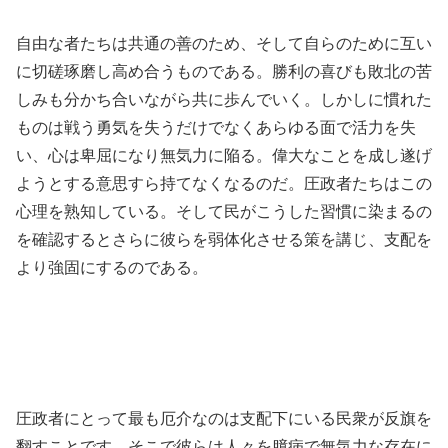
自由な者たちは共通の善のため、そして自らのために互い
に切磋琢磨し高め合うものである。勝利の喜びも敗北の苦
しみも分かち合いながら共に歩んでいく。しかしに慣れた
ものは戦う勇気を失うだけでなくあらゆる面で活力を失
い、心は卑屈になり無気力に陥る。偉大なことを成し遂げ
ようとする意思すら持てなくなるのだ。圧政者たちはこの
心理を熟知している。そして民がこうした習慣に染まるの
を確認するとさらに彼らを弱体化させる策を講じ、支配を
より強固にするのである。
圧政者にとって最も厄介なのは支配下にいる民衆が反旗を
翻すことです。そこで彼らは人々を臆病で無気力な存在に