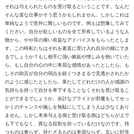
それは与えられたものを受け取るということです。なんだ
そんな楽な仕事かそう思うかもしれません。しかしこれは
単純なようで意外に難しいものです。例えば想像してみて
ください。自分が欲しいものを全て所有しているような人
物から、やや耳の痛い有益なアドバイスをもらったとしま
す。この時私たちはそれを素直に受け入れ自分の糧にでき
るでしょうか？もし相手に強い嫉妬や憎しみを抱いていた
ら。もし自分の心の中に卑屈な感情があったとしたら。も
しその助言が自分の弱点を鋭くつきまるで見透かされたか
のように感じたとしたら。果たしてどれだけの人が感謝の
気持ちを持って自分を卑下することなくそれを受け取るこ
とができるでしょうか。余計なプライドが邪魔をしてせっ
かくのチャンスや施しを無駄にしてしまう人は少なくあり
ません。しかし本来与える側と受け取る側はどちらが上で
も下でもなく、異なる役割を担っているだけなのです。持
つものは奢らず。持たざるものは卑屈ならず。互いに対等