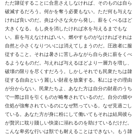
ただ隷従することに合意さえしなければ、そのものは自ら
破滅するだろう。何かを奪う必要もない。ただ何も与えな
ければ良いのだ。炎は小さな火から発し、薪をくべるほど
大きくなる。もし炎を消したければ水を与えるまでもな
い。薪を与えなければいい。燃やすものがなければそれは
自然と小さくなりついには消えてしまうのだ。圧政者に服
従すること。それは暑さに苦しみながら自ら炎に薪をくべ
るようなものだ。与えれば与えるほどより一層力を増し、
破壊の限りを尽くすだろう。しかしそれでも民衆たちは隷
従する自由という麗しい財産を放棄する。私にはその理由
が分からない。民衆たちよ、あなた方は自分の財産のうち
で一際は目を引くものが略奪されているのだ。自分の畑や
住処が強奪されているのになぜ黙っている。なぜ見過ごし
ている。あなた方が身に粉にして働いてもそれは結局彼ら
が贅沢に耽り賤しい快楽に溺れるのを助けているだけだ。
こんな卑劣な行いは獣でも耐えることはできない。もう隷