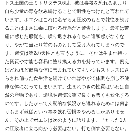
トス王国の王ミトリダテス6世。彼は毒殺を恐れるあまり
自ら少量の毒を飲み続けることで耐性をつけたと言われて
います。ボエシはこれに名ぞらえ圧政のもとで隷従を続け
ることはまさに毒に慣れる行為だと警告します。最初は苦
痛に感じた服従も、繰り返されるうちに違和感がなくな
り、やがて当たり前のものとして受け入れてしまうので
す。習慣は第2の天性とも言うように、それは生まれ持っ
た資質や才能も容易に塗り換える力を持っています。例え
ばどれほど健康な体に恵まれていてもいつもストレスにさ
らされ偏った食生活を続けていればやがて体調を崩し不健
康な体になってしまいます。生まれつきの性質はいわば自
然の産物であり、環境や習慣次第で良くも悪くも変化する
のです。したがって支配的な状況から逃れるためには何よ
りもまず隷従という毒を飲む習慣をやめるしかありませ
ん。その上でボエシは次のように語ります。「たった1人
の圧政者に立ち向かう必要はない。打ち倒す必要もない。