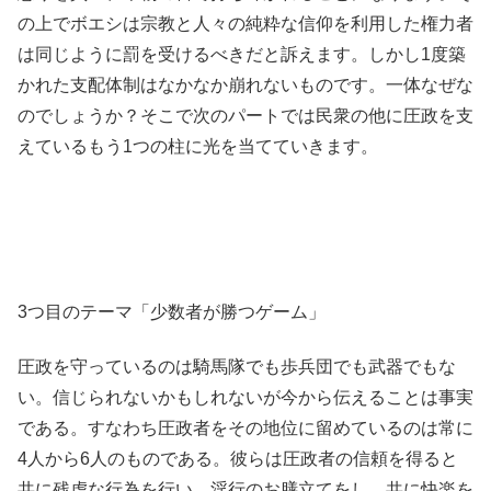
の上でボエシは宗教と人々の純粋な信仰を利用した権力者
は同じように罰を受けるべきだと訴えます。しかし1度築
かれた支配体制はなかなか崩れないものです。一体なぜな
のでしょうか？そこで次のパートでは民衆の他に圧政を支
えているもう1つの柱に光を当てていきます。
3つ目のテーマ「少数者が勝つゲーム」
圧政を守っているのは騎馬隊でも歩兵団でも武器でもな
い。信じられないかもしれないが今から伝えることは事実
である。すなわち圧政者をその地位に留めているのは常に
4人から6人のものである。彼らは圧政者の信頼を得ると
共に残虐な行為を行い、淫行のお膳立てをし、共に快楽を