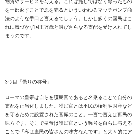
物資やサービスを与える。これは施しではなく奪ったもの
を一部返すことで恩を売るといういわゆるマッチポンプ商
法のような手口と言えるでしょう。しかし多くの国民はこ
れに気づかず国王万歳と叫びさらなる支配を受け入れてし
まうのです。
3つ目「偽りの称号」
ローマの皇帝は自らを護民官であると名乗ることで自分の
支配を正当化しました。護民官とは平民の権利や財産など
を守るために設置された官職のこと。一言で言えば庶民の
味方です。そこで皇帝は護民官という称号を自らに与える
ことで「私は庶民の皆さんの味方なんです」と大々的にア