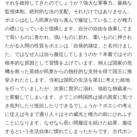
それを維持してきたのでしょうか？強大な軍事力。厳格な
監視体制。絶対的な法の支配。それだけではありません。
ボエシはむしろ民衆が自ら進んで服従していることが権力
の礎になっていると指摘します。自分の自由を放棄してま
で長いものに巻かれ、強いものに折れ、重いものに押され
たがる人間の性質をボエシは「自発的隷従」と名付けまし
た。ではなぜ人は自ら服従してしまうのか？本書ではその
根本的な原因として習慣を上げています。例えば国家の危
機を救った英雄が民衆からの熱狂的な支持を得て国王に推
挙されたとします。当初は国民の生活を第1に考えた統地
を行っていましたが、次第に贅沢に溺れ、強欲な独裁者へ
と変貌してしまいます。さてこの時国民は彼の異変に気づ
き批判したり抵抗したりできるでしょうか？ボエシの考え
に従えば今まで通り人々はその威光と権力の前にひれふす
ことになります。なぜなら長い間服従を続けた結果、服従
するという生活自体に慣れてしまったからです。古代ポン