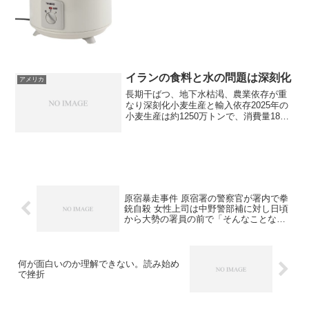
200W 5.40円/時煮込み料理向きレンチ
ンで透明になったタマネギ、レンチンで
柔らかくなったニンジン...
イランの食料と水の問題は深刻化
アメリカ
長期干ばつ、地下水枯渇、農業依存が重
なり深刻化​小麦生産と輸入依存2025年の
小麦生産は約1250万トンで、消費量1800
万トンを650万トンの輸入で補っていまし
た。政府備蓄400万トンに民間分を加え
500-600万トン保有していましたが、...
原宿暴走事件 原宿署の警察官が署内で拳
銃自殺 女性上司は中野警部補に対し日頃
から大勢の署員の前で「そんなことなら
辞めちまえ！」「この仕事を舐めている
のか！」などと罵声
何が面白いのか理解できない。読み始め
で挫折