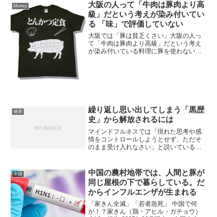
大阪の人って「牛肉は豚肉より高
Money
級」だという考えが染み付いてい
る 「味」で評価していない
大阪では「豚は貧乏くさい」大阪の人っ
て「牛肉は豚肉より高級」だという考え
が染み付いている料理に豚を使わない理
由を聞くと最終的に「豚は貧乏くさい」
という事になるとんかつ定食 Tシャツつ
まり「味」で評価していない牛を使わず
豚を使うと恥ずかしいと...
繰り返し思い出してしまう「黒歴
健康
史」から解放されるには
マインドフルネスでは「現れた思考や感
情をコントロールしようとせず、ただそ
のまま受け入れなさい」と説いている。
「また嫌なことを思い出したな」と冷静
に感じるだけで良いのだそうだ。むしろ
ここで紹介されている「直接抑制」「思
中国の農村地帯では、人間と豚が
中国
考置換」をしてはいけない...
同じ屋根の下で暮らしている。だ
からインフルエンザが生まれる
「家きん全滅」「若者急死」 中国で何
が！？家きん（鶏・アヒル・ガチョウ）