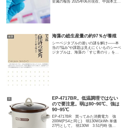
全滅の報告 2025年06月現在、中国本土の
SNSや現地報道では、各地で鳥インフル
エンザが急速に拡大し、家きんの大量死
が相次いでいるとの情報が拡散していま
す。 養鶏・養...
海藻の総生産量の約97％が養殖
健康
シーベジタブルの迷いの謎を解け——本
当の“悩み“や課題は見えにくいものシーベ
ジタブルは、海藻の「すじ青のり」をは
じめとした海藻のブランド化を通じて単
価を上げ、市場に新たな価値を創造しよ
うとしています。彼らは地下海水を使っ
た陸上養殖技術や30...
EP-4717BR。低温調理ではない
買
ので要注意。弱は80~90℃、強は
90~95℃
EP-4717BR 買ってみた消費電力 強
200W(PS4と同じ) 弱130W1kWh 単価
27円として。 弱130W 3.51円時 強