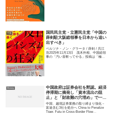
銀行業界は深刻な危機に直面していま
す。特に2025年の最初の5ヶ月間で全国で
193の銀行が登録抹消され、そのうち6月
15日だ...
国民民主党・立憲民主党「中国の
中国
薛剣駐大阪総領事を日本から追い
出すべき」
ペルソナ・ノン・グラータ / 薛剣 / 呉江
浩2025年11月13日 茂木外相、中国総領
事の「汚い首斬ってやる」投稿は「極め
て不適切」「適切な対応を強く求めてい
く」茂木外相は１２日午後（日本時間１
３日朝）、高市首相の答弁に関する中国
の薛剣（...
中国政府は証券会社を黙認。経済
Money
停滞期に摘発し「資本流出の阻
止」と「財政難の穴埋め」で一石
二鳥。濡れ手に粟
中国、越境証券業務の取り締まり強化－
富途含む3社を処分へ China to Penalize
Tiger, Futu in Cross-Border Flow