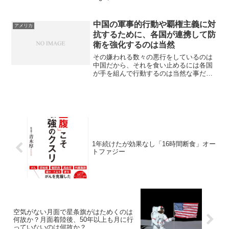
Crackdown中国証券監督管理委員会（証
監会）を含む8つの政府部門は、中国本...
中国の軍事的行動や覇権主義に対
アメリカ
抗するために、各国が連携して防
衛を強化するのは当然
その嫌われる数々の悪行をしているのは
中国だから、それを食い止めるには各国
が手を組んで行動するのは当然な事だろ
う。嫌な事をさせられたのだから、それ
に対抗する措置を講じただけだ。嫌なら
お利口さんになるべき。一方的な現状変
更を抑止するためには、価...
1年続けたが効果なし「16時間断食」オー
トファジー
空気がない月面で星条旗がはためくのは
何故か？月面着陸後、50年以上も月に行
っていないのは何故か？