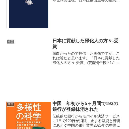
本世界恐慌後、日本は輸出主導の産業化
を進め、アメリカ市場で勢力を拡大。結
果、資源制裁（石油・鉄鋼禁輸など）を
受け、対米戦争に至る。 1980年代日本半
導体や自動車...
日本に貢献した帰化人の方々-受
中国
賞
面白かったので拝借した画像ですが、こ
れは嘘だと思います。「日本に貢献した
帰化人の方々-受賞」(芸能4)午後9:17 ·
2020年11月1日(官報.FB.wiki)敬称略 河島
英五-康英五 高中正義-劉正義 レッド吉田-
鄭永憲 TKO木下隆...
中国 年初から5ヶ月間で193の
中国
銀行が登録抹消された
伝統的な銀行からモバイル決済サービス
に1日で120行が消滅 止まる融資と苦境
にあえぐ中国の銀行業界2025年の中国の