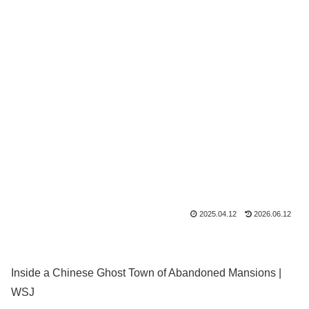
2025.04.12
2026.06.12
Inside a Chinese Ghost Town of Abandoned Mansions |
WSJ